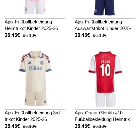
Ajax Fußballbekleidung
Ajax Fußballbekleidung
Heimtrikot Kinder 2025-26
Auswärtstrikot Kinder 2025-
Kurzarm (+ kurze hosen)
26 Kurzarm (+ kurze hosen)
36.45€
36.45€
96.13€
96.13€
Ajax Fußballbekleidung 3rd
Ajax Oscar Gloukh #10
trikot Kinder 2025-26
Fußballbekleidung Heimtrikot
Kurzarm (+ kurze hosen)
Kinder 2025-26 Kurzarm (+
36.45€
36.45€
96.13€
96.13€
kurze hosen)