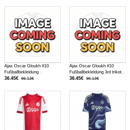
Ajax Oscar Gloukh #10
Ajax Oscar Gloukh #10
Fußballbekleidung
Fußballbekleidung 3rd trikot
Auswärtstrikot Kinder 2026-
Kinder 2026-27 Kurzarm (+
36.45€
36.45€
96.13€
96.13€
27 Kurzarm (+ kurze hosen)
kurze hosen)