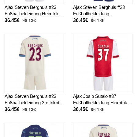
Ajax Steven Berghuis #23
Ajax Steven Berghuis #23
Fußballbekleidung Heimtrikot
Fußballbekleidung
Kinder 2025-26 Kurzarm (+
Auswärtstrikot Kinder 2025-
36.45€
36.45€
96.13€
96.13€
kurze hosen)
26 Kurzarm (+ kurze hosen)
Ajax Steven Berghuis #23
Ajax Josip Sutalo #37
Fußballbekleidung 3rd trikot
Fußballbekleidung Heimtrikot
Kinder 2025-26 Kurzarm (+
Kinder 2025-26 Kurzarm (+
36.45€
36.45€
96.13€
96.13€
kurze hosen)
kurze hosen)