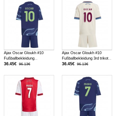
Ajax Oscar Gloukh #10
Ajax Oscar Gloukh #10
Fußballbekleidung
Fußballbekleidung 3rd trikot
Auswärtstrikot Kinder 2025-
Kinder 2025-26 Kurzarm (+
36.45€
36.45€
96.13€
96.13€
26 Kurzarm (+ kurze hosen)
kurze hosen)