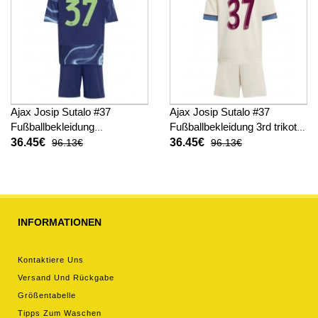
Ajax Josip Sutalo #37
Ajax Josip Sutalo #37
Fußballbekleidung
Fußballbekleidung 3rd trikot
Auswärtstrikot Kinder 2025-
Kinder 2025-26 Kurzarm (+
36.45€
36.45€
96.13€
96.13€
26 Kurzarm (+ kurze hosen)
kurze hosen)
INFORMATIONEN
Kontaktiere Uns
Versand Und Rückgabe
Größentabelle
Tipps Zum Waschen