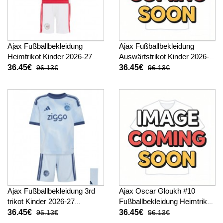
Ajax Fußballbekleidung
Ajax Fußballbekleidung
Heimtrikot Kinder 2026-27
Auswärtstrikot Kinder 2026-
Kurzarm (+ kurze hosen)
27 Kurzarm (+ kurze hosen)
36.45€
36.45€
96.13€
96.13€
Ajax Fußballbekleidung 3rd
Ajax Oscar Gloukh #10
trikot Kinder 2026-27
Fußballbekleidung Heimtrikot
Kurzarm (+ kurze hosen)
Kinder 2026-27 Kurzarm (+
36.45€
36.45€
96.13€
96.13€
kurze hosen)