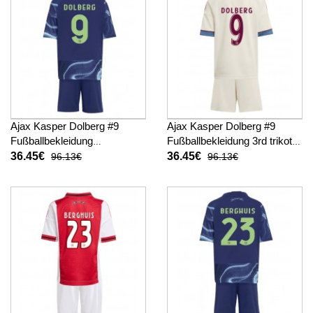
Ajax Kasper Dolberg #9
Ajax Kasper Dolberg #9
Fußballbekleidung
Fußballbekleidung 3rd trikot
Auswärtstrikot Kinder 2025-
Kinder 2025-26 Kurzarm (+
36.45€
36.45€
96.13€
96.13€
26 Kurzarm (+ kurze hosen)
kurze hosen)