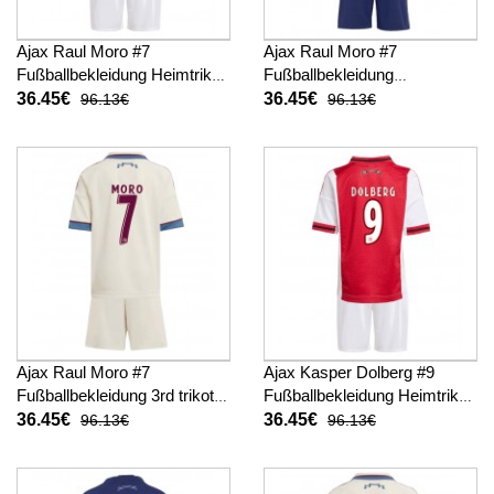
Ajax Raul Moro #7
Ajax Raul Moro #7
Fußballbekleidung Heimtrikot
Fußballbekleidung
Kinder 2025-26 Kurzarm (+
Auswärtstrikot Kinder 2025-
36.45€
36.45€
96.13€
96.13€
kurze hosen)
26 Kurzarm (+ kurze hosen)
Ajax Raul Moro #7
Ajax Kasper Dolberg #9
Fußballbekleidung 3rd trikot
Fußballbekleidung Heimtrikot
Kinder 2025-26 Kurzarm (+
Kinder 2025-26 Kurzarm (+
36.45€
36.45€
96.13€
96.13€
kurze hosen)
kurze hosen)