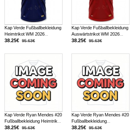
Kap Verde Fußballbekleidung
Kap Verde Fußballbekleidung
Heimtrikot WM 2026
Auswärtstrikot WM 2026
Kurzarm
Kurzarm
38.25€
38.25€
95.63€
95.63€
Kap Verde Ryan Mendes #20
Kap Verde Ryan Mendes #20
Fußballbekleidung Heimtrikot
Fußballbekleidung
WM 2026 Kurzarm
Auswärtstrikot WM 2026
38.25€
38.25€
95.63€
95.63€
Kurzarm