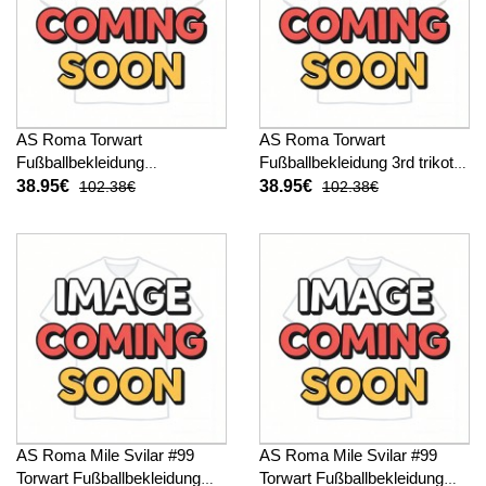
AS Roma Torwart
AS Roma Torwart
Fußballbekleidung
Fußballbekleidung 3rd trikot
Auswärtstrikot 2025-26
2025-26 Langarm
38.95€
38.95€
102.38€
102.38€
Langarm
AS Roma Mile Svilar #99
AS Roma Mile Svilar #99
Torwart Fußballbekleidung
Torwart Fußballbekleidung