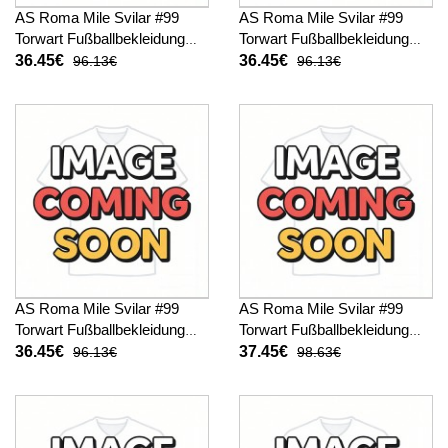
AS Roma Mile Svilar #99
AS Roma Mile Svilar #99
Torwart Fußballbekleidung
Torwart Fußballbekleidung
Heimtrikot Kinder 2025-26
Auswärtstrikot Kinder 2025-
36.45€
36.45€
96.13€
96.13€
Kurzarm (+ kurze hosen)
26 Kurzarm (+ kurze hosen)
AS Roma Mile Svilar #99
AS Roma Mile Svilar #99
Torwart Fußballbekleidung
Torwart Fußballbekleidung
3rd trikot Kinder 2025-26
Heimtrikot Kinder 2025-26
36.45€
37.45€
96.13€
98.63€
Kurzarm (+ kurze hosen)
Langarm (+ kurze hosen)