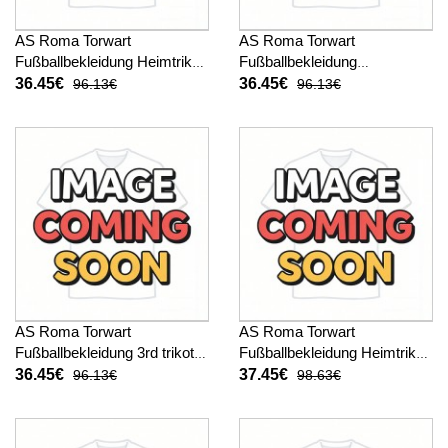
AS Roma Torwart
AS Roma Torwart
Fußballbekleidung Heimtrikot
Fußballbekleidung
Kinder 2025-26 Kurzarm (+
Auswärtstrikot Kinder 2025-
36.45€
36.45€
96.13€
96.13€
kurze hosen)
26 Kurzarm (+ kurze hosen)
AS Roma Torwart
AS Roma Torwart
Fußballbekleidung 3rd trikot
Fußballbekleidung Heimtrikot
Kinder 2025-26 Kurzarm (+
Kinder 2025-26 Langarm (+
36.45€
37.45€
96.13€
98.63€
kurze hosen)
kurze hosen)