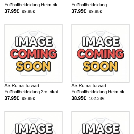
Fußballbekleidung Heimtrikot
Fußballbekleidung
2025-26 Kurzarm
Auswärtstrikot 2025-26
37.95€
37.95€
99.88€
99.88€
Kurzarm
AS Roma Torwart
AS Roma Torwart
Fußballbekleidung 3rd trikot
Fußballbekleidung Heimtrikot
2025-26 Kurzarm
2025-26 Langarm
37.95€
38.95€
99.88€
102.38€