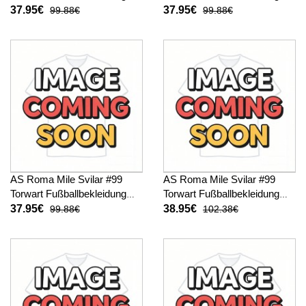
Heimtrikot 2025-26 Kurzarm
Auswärtstrikot 2025-26
37.95€
37.95€
99.88€
99.88€
Kurzarm
AS Roma Mile Svilar #99
AS Roma Mile Svilar #99
Torwart Fußballbekleidung
Torwart Fußballbekleidung
3rd trikot 2025-26 Kurzarm
Heimtrikot 2025-26 Langarm
37.95€
38.95€
99.88€
102.38€