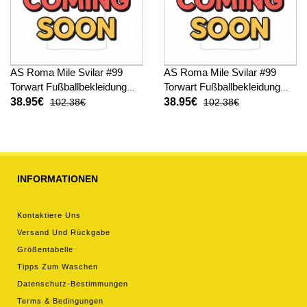
AS Roma Mile Svilar #99
AS Roma Mile Svilar #99
Torwart Fußballbekleidung
Torwart Fußballbekleidung
Auswärtstrikot 2025-26
3rd trikot 2025-26 Langarm
38.95€
38.95€
102.38€
102.38€
Langarm
INFORMATIONEN
Kontaktiere Uns
Versand Und Rückgabe
Größentabelle
Tipps Zum Waschen
Datenschutz-Bestimmungen
Terms & Bedingungen