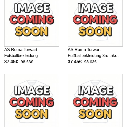
AS Roma Torwart
AS Roma Torwart
Fußballbekleidung
Fußballbekleidung 3rd trikot
Auswärtstrikot Kinder 2025-
Kinder 2025-26 Langarm (+
37.45€
37.45€
98.63€
98.63€
26 Langarm (+ kurze hosen)
kurze hosen)