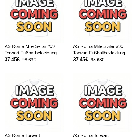
AS Roma Mile Svilar #99
AS Roma Mile Svilar #99
Torwart Fußballbekleidung
Torwart Fußballbekleidung
Auswärtstrikot Kinder 2025-
3rd trikot Kinder 2025-26
37.45€
37.45€
98.63€
98.63€
26 Langarm (+ kurze hosen)
Langarm (+ kurze hosen)
AS Roma Torwart
AS Roma Torwart