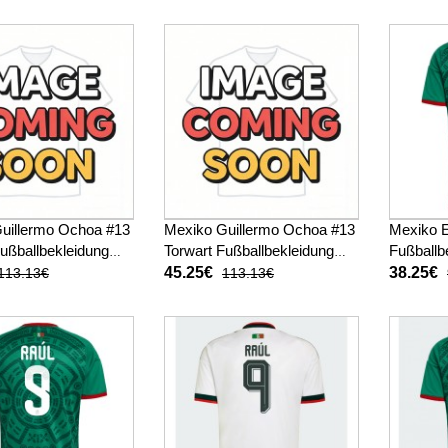
Langarm
uillermo Ochoa #13
Mexiko Guillermo Ochoa #13
Mexiko E
Fußballbekleidung
Torwart Fußballbekleidung
Fußballb
ot WM 2026
Auswärtstrikot WM 2026
WM 2026
45.25€
38.25€
113.13€
113.13€
Langarm