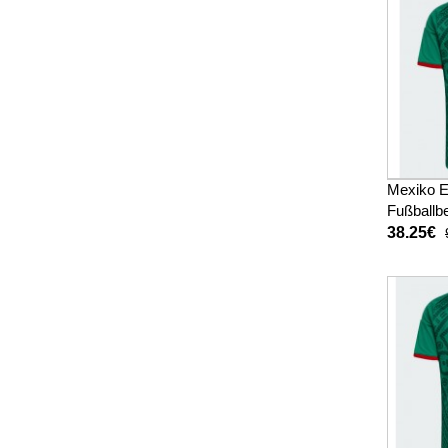
Mexiko Er
Fußballbe
WM 2026
38.25€