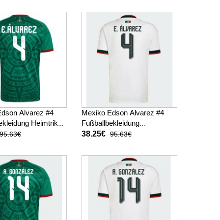
Kurzarm
dson Alvarez #4
Mexiko Edson Alvarez #4
ekleidung Heimtrikot
Fußballbekleidung
 Kurzarm
Auswärtstrikot WM 2026
38.25€
95.63€
95.63€
Kurzarm