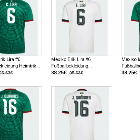
ik Lira #6
Mexiko Erik Lira #6
Mexiko I
kleidung Heimtrikot
Fußballbekleidung
Fußballb
 Kurzarm
Auswärtstrikot WM 2026
WM 2026
38.25€
38.25€
95.63€
95.63€
Kurzarm