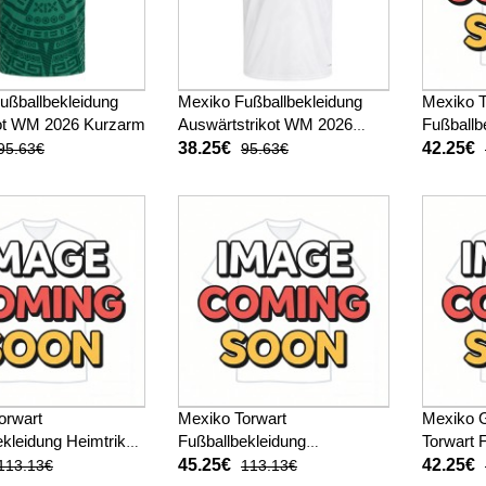
ußballbekleidung
Mexiko Fußballbekleidung
Mexiko T
ot WM 2026 Kurzarm
Auswärtstrikot WM 2026
Fußballb
Kurzarm
WM 2026
38.25€
42.25€
95.63€
95.63€
orwart
Mexiko Torwart
Mexiko G
kleidung Heimtrikot
Fußballbekleidung
Torwart 
 Langarm
Auswärtstrikot WM 2026
Heimtri
45.25€
42.25€
113.13€
113.13€