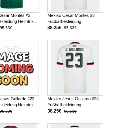
Cesar Montes #3
Mexiko Cesar Montes #3
ekleidung Heimtrikot
Fußballbekleidung
 Kurzarm
Auswärtstrikot WM 2026
38.25€
95.63€
95.63€
Kurzarm
esus Gallardo #23
Mexiko Jesus Gallardo #23
ekleidung Heimtrikot
Fußballbekleidung
 Kurzarm
Auswärtstrikot WM 2026
38.25€
95.63€
95.63€
Kurzarm