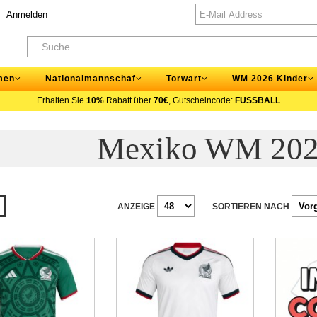
Anmelden
men
Nationalmannschaf
Torwart
WM 2026 Kinder
Erhalten Sie
10%
Rabatt über
70€
, Gutscheincode:
FUSSBALL
Mexiko WM 202
ANZEIGE
SORTIEREN NACH