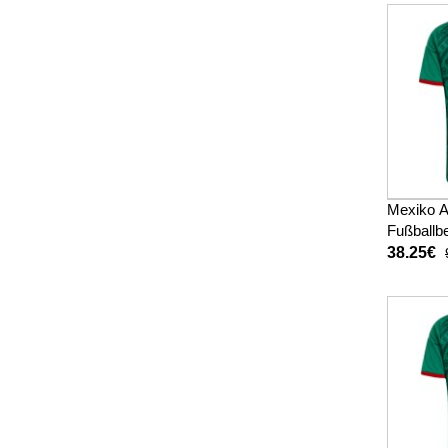
Mexiko A
Fußballbe
WM 2026
38.25€