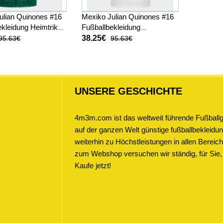
ulian Quinones #16
Mexiko Julian Quinones #16
kleidung Heimtrikot
Fußballbekleidung
 Kurzarm
Auswärtstrikot WM 2026
38.25€
95.63€
95.63€
Kurzarm
UNSERE GESCHICHTE
4m3m.com ist das weltweit führende Fußballge
auf der ganzen Welt günstige fußballbekleidung
weiterhin zu Höchstleistungen in allen Bere
zum Webshop versuchen wir ständig, für Sie,
Kaufe jetzt!