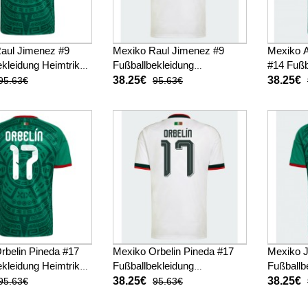
aul Jimenez #9
Mexiko Raul Jimenez #9
Mexiko 
kleidung Heimtrikot
Fußballbekleidung
#14 Fußb
 Kurzarm
Auswärtstrikot WM 2026
Heimtri
38.25€
38.25€
95.63€
95.63€
Kurzarm
rbelin Pineda #17
Mexiko Orbelin Pineda #17
Mexiko 
kleidung Heimtrikot
Fußballbekleidung
Fußballb
 Kurzarm
Auswärtstrikot WM 2026
WM 2026
38.25€
38.25€
95.63€
95.63€
Kurzarm