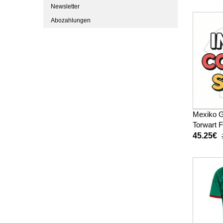
Newsletter
Abozahlungen
Mexiko G
Torwart 
Heimtrik
45.25€
Langarm