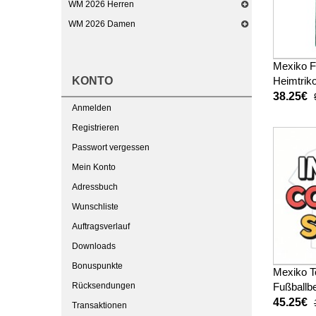
WM 2026 Herren
WM 2026 Damen
Mexiko F
KONTO
Heimtrik
38.25€
Anmelden
Registrieren
Passwort vergessen
Mein Konto
Adressbuch
Wunschliste
Auftragsverlauf
Downloads
Bonuspunkte
Mexiko T
Rücksendungen
Fußballbe
WM 2026
45.25€
Transaktionen