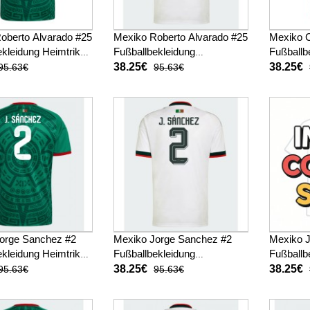
oberto Alvarado #25
Mexiko Roberto Alvarado #25
Mexiko 
kleidung Heimtrikot
Fußballbekleidung
Fußballb
 Kurzarm
Auswärtstrikot WM 2026
WM 2026
38.25€
38.25€
95.63€
95.63€
Kurzarm
orge Sanchez #2
Mexiko Jorge Sanchez #2
Mexiko J
kleidung Heimtrikot
Fußballbekleidung
Fußballb
 Kurzarm
Auswärtstrikot WM 2026
WM 2026
38.25€
38.25€
95.63€
95.63€
Kurzarm