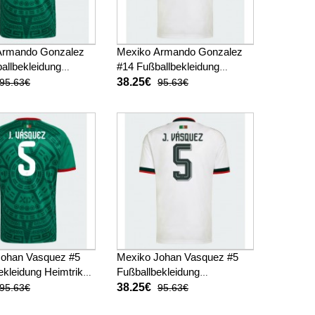
Armando Gonzalez
Mexiko Armando Gonzalez
allbekleidung
#14 Fußballbekleidung
kot WM 2026 Kurzarm
Auswärtstrikot WM 2026
38.25€
95.63€
95.63€
Kurzarm
Johan Vasquez #5
Mexiko Johan Vasquez #5
ekleidung Heimtrikot
Fußballbekleidung
 Kurzarm
Auswärtstrikot WM 2026
38.25€
95.63€
95.63€
Kurzarm