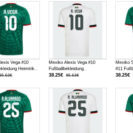
lexis Vega #10
Mexiko Alexis Vega #10
Mexiko 
kleidung Heimtrikot
Fußballbekleidung
#11 Fußb
 Kurzarm
Auswärtstrikot WM 2026
Heimtri
38.25€
38.25€
95.63€
95.63€
Kurzarm