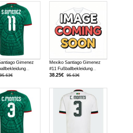
Santiago Gimenez
Mexiko Santiago Gimenez
allbekleidung
#11 Fußballbekleidung
kot WM 2026 Kurzarm
Auswärtstrikot WM 2026
38.25€
95.63€
95.63€
Kurzarm