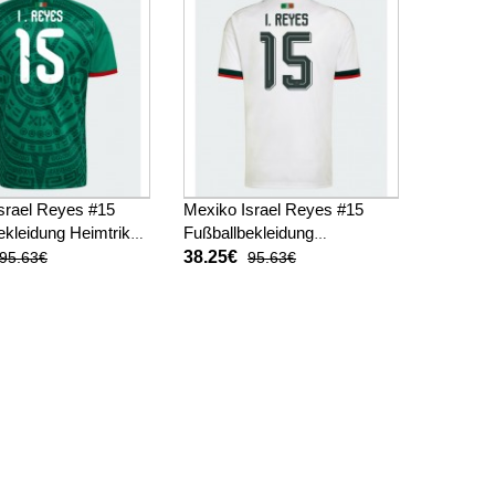
srael Reyes #15
Mexiko Israel Reyes #15
ekleidung Heimtrikot
Fußballbekleidung
 Kurzarm
Auswärtstrikot WM 2026
38.25€
95.63€
95.63€
Kurzarm