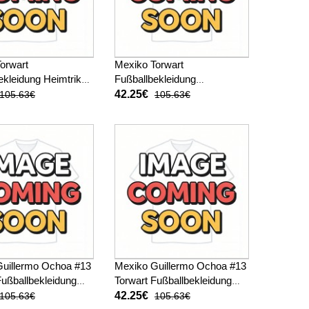
orwart
Mexiko Torwart
ekleidung Heimtrikot
Fußballbekleidung
 Kurzarm
Auswärtstrikot WM 2026
42.25€
105.63€
105.63€
Kurzarm
uillermo Ochoa #13
Mexiko Guillermo Ochoa #13
Fußballbekleidung
Torwart Fußballbekleidung
kot WM 2026 Kurzarm
Auswärtstrikot WM 2026
42.25€
105.63€
105.63€