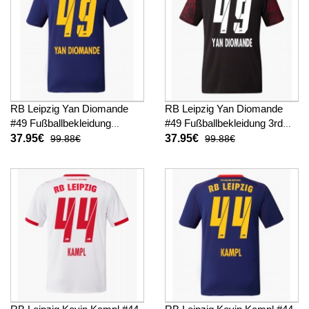
RB Leipzig Yan Diomande
RB Leipzig Yan Diomande
#49 Fußballbekleidung
#49 Fußballbekleidung 3rd
Auswärtstrikot 2025-26
trikot 2025-26 Kurzarm
37.95€
37.95€
99.88€
99.88€
Kurzarm