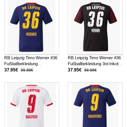
RB Leipzig Timo Werner #36
RB Leipzig Timo Werner #36
Fußballbekleidung
Fußballbekleidung 3rd trikot
Auswärtstrikot 2025-26
2025-26 Kurzarm
37.95€
37.95€
99.88€
99.88€
Kurzarm