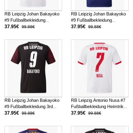
RB Leipzig Johan Bakayoko
RB Leipzig Johan Bakayoko
#9 Fußballbekleidung
#9 Fußballbekleidung
Heimtrikot 2025-26 Kurzarm
Auswärtstrikot 2025-26
37.95€
37.95€
99.88€
99.88€
Kurzarm
RB Leipzig Johan Bakayoko
RB Leipzig Antonio Nusa #7
#9 Fußballbekleidung 3rd
Fußballbekleidung Heimtrikot
trikot 2025-26 Kurzarm
2025-26 Kurzarm
37.95€
37.95€
99.88€
99.88€