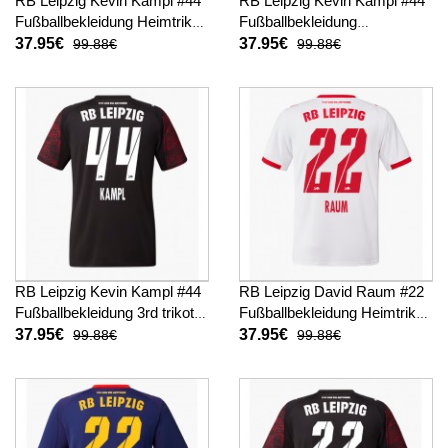
RB Leipzig Kevin Kampl #44
RB Leipzig Kevin Kampl #44
Fußballbekleidung Heimtrikot
Fußballbekleidung
2025-26 Kurzarm
Auswärtstrikot 2025-26
37.95€
37.95€
99.88€
99.88€
Kurzarm
RB Leipzig Kevin Kampl #44
RB Leipzig David Raum #22
Fußballbekleidung 3rd trikot
Fußballbekleidung Heimtrikot
2025-26 Kurzarm
2025-26 Kurzarm
37.95€
37.95€
99.88€
99.88€