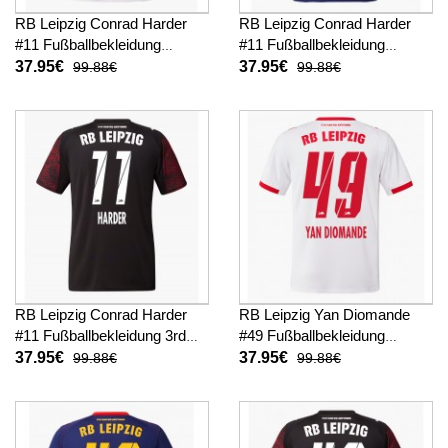
RB Leipzig Conrad Harder
RB Leipzig Conrad Harder
#11 Fußballbekleidung
#11 Fußballbekleidung
Heimtrikot 2025-26 Kurzarm
Auswärtstrikot 2025-26
37.95€
37.95€
99.88€
99.88€
Kurzarm
RB Leipzig Conrad Harder
RB Leipzig Yan Diomande
#11 Fußballbekleidung 3rd
#49 Fußballbekleidung
trikot 2025-26 Kurzarm
Heimtrikot 2025-26 Kurzarm
37.95€
37.95€
99.88€
99.88€