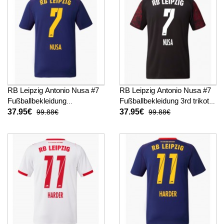
RB Leipzig Antonio Nusa #7
RB Leipzig Antonio Nusa #7
Fußballbekleidung
Fußballbekleidung 3rd trikot
Auswärtstrikot 2025-26
2025-26 Kurzarm
37.95€
37.95€
99.88€
99.88€
Kurzarm