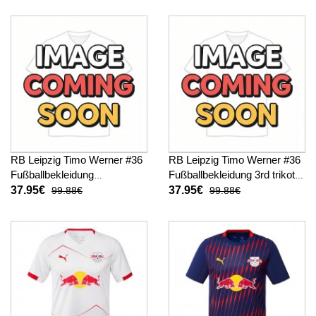
RB Leipzig Timo Werner #36
RB Leipzig Timo Werner #36
Fußballbekleidung
Fußballbekleidung 3rd trikot
Auswärtstrikot 2026-27
2026-27 Kurzarm
37.95€
37.95€
99.88€
99.88€
Kurzarm