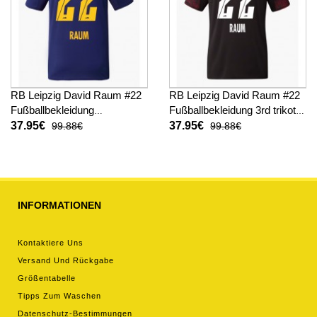
RB Leipzig David Raum #22
RB Leipzig David Raum #22
Fußballbekleidung
Fußballbekleidung 3rd trikot
Auswärtstrikot 2025-26
2025-26 Kurzarm
37.95€
37.95€
99.88€
99.88€
Kurzarm
INFORMATIONEN
Kontaktiere Uns
Versand Und Rückgabe
Größentabelle
Tipps Zum Waschen
Datenschutz-Bestimmungen