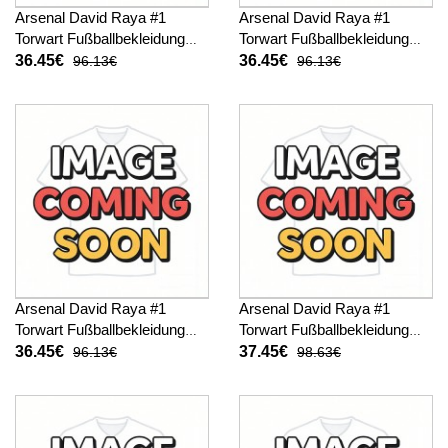
Arsenal David Raya #1
Arsenal David Raya #1
Torwart Fußballbekleidung
Torwart Fußballbekleidung
Heimtrikot Kinder 2025-26
Auswärtstrikot Kinder 2025-
36.45€
36.45€
96.13€
96.13€
Kurzarm (+ kurze hosen)
26 Kurzarm (+ kurze hosen)
Arsenal David Raya #1
Arsenal David Raya #1
Torwart Fußballbekleidung
Torwart Fußballbekleidung
3rd trikot Kinder 2025-26
Heimtrikot Kinder 2025-26
36.45€
37.45€
96.13€
98.63€
Kurzarm (+ kurze hosen)
Langarm (+ kurze hosen)