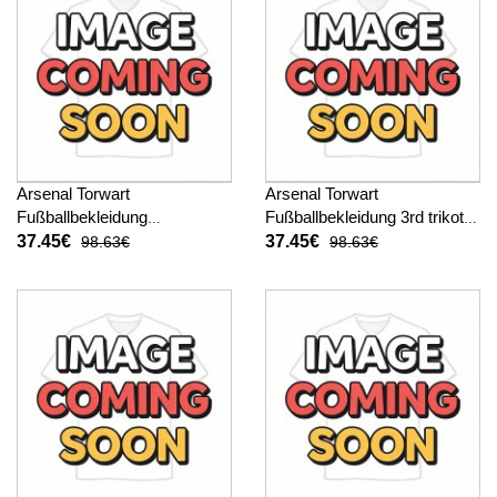
Arsenal Torwart
Arsenal Torwart
Fußballbekleidung
Fußballbekleidung 3rd trikot
Auswärtstrikot Kinder 2025-
Kinder 2025-26 Langarm (+
37.45€
37.45€
98.63€
98.63€
26 Langarm (+ kurze hosen)
kurze hosen)