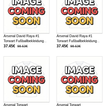
Arsenal David Raya #1
Arsenal David Raya #1
Torwart Fußballbekleidung
Torwart Fußballbekleidung
Auswärtstrikot Kinder 2025-
3rd trikot Kinder 2025-26
37.45€
37.45€
98.63€
98.63€
26 Langarm (+ kurze hosen)
Langarm (+ kurze hosen)
Arsenal Torwart
Arsenal Torwart