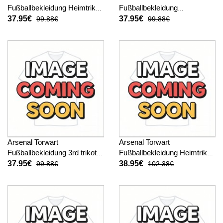
Fußballbekleidung Heimtrikot
Fußballbekleidung
2025-26 Kurzarm
Auswärtstrikot 2025-26
37.95€
37.95€
99.88€
99.88€
Kurzarm
Arsenal Torwart
Arsenal Torwart
Fußballbekleidung 3rd trikot
Fußballbekleidung Heimtrikot
2025-26 Kurzarm
2025-26 Langarm
37.95€
38.95€
99.88€
102.38€