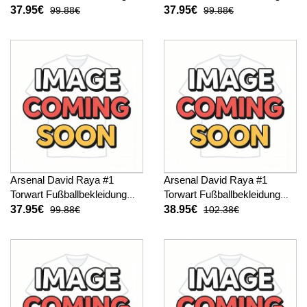
Heimtrikot 2025-26 Kurzarm
Auswärtstrikot 2025-26
37.95€
37.95€
99.88€
99.88€
Kurzarm
Arsenal David Raya #1
Arsenal David Raya #1
Torwart Fußballbekleidung
Torwart Fußballbekleidung
3rd trikot 2025-26 Kurzarm
Heimtrikot 2025-26 Langarm
37.95€
38.95€
99.88€
102.38€