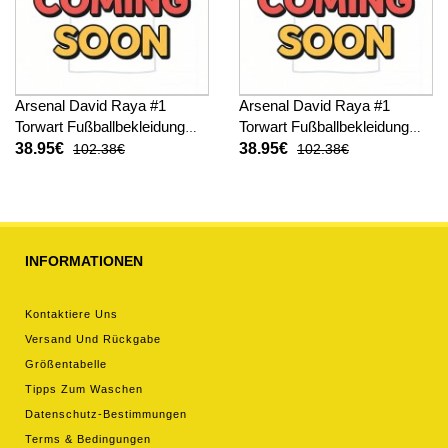
Arsenal David Raya #1
Arsenal David Raya #1
Torwart Fußballbekleidung
Torwart Fußballbekleidung
Auswärtstrikot 2025-26
3rd trikot 2025-26 Langarm
38.95€
38.95€
102.38€
102.38€
Langarm
INFORMATIONEN
Kontaktiere Uns
Versand Und Rückgabe
Größentabelle
Tipps Zum Waschen
Datenschutz-Bestimmungen
Terms & Bedingungen