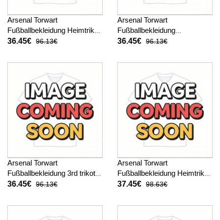
Arsenal Torwart
Arsenal Torwart
Fußballbekleidung Heimtrikot
Fußballbekleidung
Kinder 2025-26 Kurzarm (+
Auswärtstrikot Kinder 2025-
36.45€
36.45€
96.13€
96.13€
kurze hosen)
26 Kurzarm (+ kurze hosen)
Arsenal Torwart
Arsenal Torwart
Fußballbekleidung 3rd trikot
Fußballbekleidung Heimtrikot
Kinder 2025-26 Kurzarm (+
Kinder 2025-26 Langarm (+
36.45€
37.45€
96.13€
98.63€
kurze hosen)
kurze hosen)