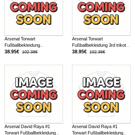
Arsenal Torwart
Arsenal Torwart
Fußballbekleidung
Fußballbekleidung 3rd trikot
Auswärtstrikot 2025-26
2025-26 Langarm
38.95€
38.95€
102.38€
102.38€
Langarm
Arsenal David Raya #1
Arsenal David Raya #1
Torwart Fußballbekleidung
Torwart Fußballbekleidung