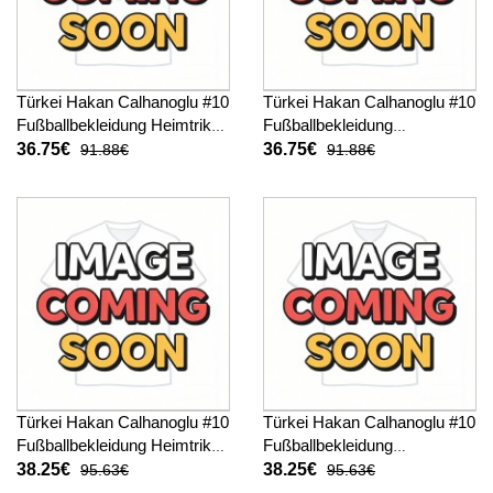
Türkei Hakan Calhanoglu #10
Türkei Hakan Calhanoglu #10
Fußballbekleidung Heimtrikot
Fußballbekleidung
Kinder WM 2026 Kurzarm (+
Auswärtstrikot Kinder WM
36.75€
36.75€
91.88€
91.88€
kurze hosen)
2026 Kurzarm (+ kurze
hosen)
Türkei Hakan Calhanoglu #10
Türkei Hakan Calhanoglu #10
Fußballbekleidung Heimtrikot
Fußballbekleidung
WM 2026 Kurzarm
Auswärtstrikot WM 2026
38.25€
38.25€
95.63€
95.63€
Kurzarm