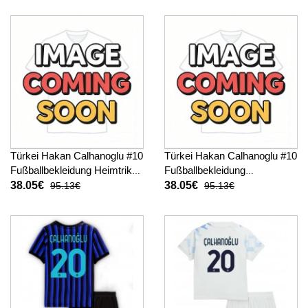
Türkei Hakan Calhanoglu #10
Türkei Hakan Calhanoglu #10
Fußballbekleidung Heimtrikot
Fußballbekleidung
Damen WM 2026 Kurzarm
Auswärtstrikot Damen WM
38.05€
38.05€
95.13€
95.13€
2026 Kurzarm