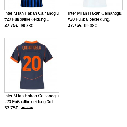
Inter Milan Hakan Calhanoglu
Inter Milan Hakan Calhanoglu
#20 Fußballbekleidung
#20 Fußballbekleidung
Heimtrikot Damen 2025-26
Auswärtstrikot Damen 2025-
37.75€
37.75€
99.38€
99.38€
Kurzarm
26 Kurzarm
Inter Milan Hakan Calhanoglu
#20 Fußballbekleidung 3rd
trikot Damen 2025-26
37.75€
99.38€
Kurzarm