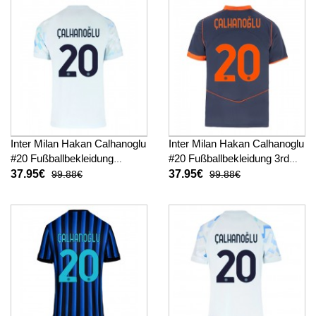
Inter Milan Hakan Calhanoglu
Inter Milan Hakan Calhanoglu
#20 Fußballbekleidung
#20 Fußballbekleidung 3rd
Auswärtstrikot 2025-26
trikot 2025-26 Kurzarm
37.95€
37.95€
99.88€
99.88€
Kurzarm