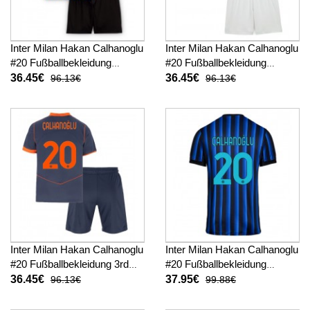
Inter Milan Hakan Calhanoglu
Inter Milan Hakan Calhanoglu
#20 Fußballbekleidung
#20 Fußballbekleidung
Heimtrikot Kinder 2025-26
Auswärtstrikot Kinder 2025-
36.45€
36.45€
96.13€
96.13€
Kurzarm (+ kurze hosen)
26 Kurzarm (+ kurze hosen)
Inter Milan Hakan Calhanoglu
Inter Milan Hakan Calhanoglu
#20 Fußballbekleidung 3rd
#20 Fußballbekleidung
trikot Kinder 2025-26
Heimtrikot 2025-26 Kurzarm
36.45€
37.95€
96.13€
99.88€
Kurzarm (+ kurze hosen)