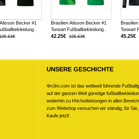
 Alisson Becker #1
Brasilien Alisson Becker #1
Brasilie
Fußballbekleidung
Torwart Fußballbekleidung
Torwart 
ot WM 2026 Kurzarm
Auswärtstrikot WM 2026
Heimtri
42.25€
45.25€
105.63€
105.63€
Kurzarm
Langarm
UNSERE GESCHICHTE
4m3m.com ist das weltweit führende Fußballge
auf der ganzen Welt günstige fußballbekleidung
weiterhin zu Höchstleistungen in allen Bere
zum Webshop versuchen wir ständig, für Sie,
Kaufe jetzt!