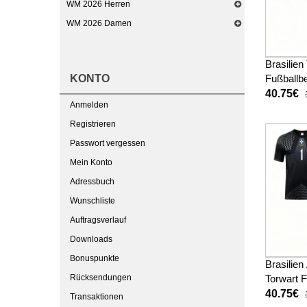
WM 2026 Herren
WM 2026 Damen
Brasilien
KONTO
Fußballbe
Kinder W
40.75€
Anmelden
kurze ho
Registrieren
Passwort vergessen
Mein Konto
Adressbuch
Wunschliste
Auftragsverlauf
Downloads
Bonuspunkte
Brasilien
Rücksendungen
Torwart 
Heimtrik
40.75€
Transaktionen