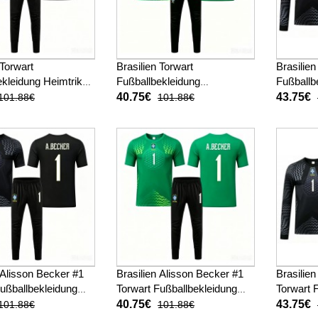
 Torwart
Brasilien Torwart
Brasilien
kleidung Heimtrikot
Fußballbekleidung
Fußballb
M 2026 Kurzarm (+
Auswärtstrikot Kinder WM
Kinder 
40.75€
43.75€
101.88€
101.88€
sen)
2026 Kurzarm (+ kurze
kurze ho
hosen)
 Alisson Becker #1
Brasilien Alisson Becker #1
Brasilie
Fußballbekleidung
Torwart Fußballbekleidung
Torwart 
ot Kinder WM 2026
Auswärtstrikot Kinder WM
Heimtrik
40.75€
43.75€
101.88€
101.88€