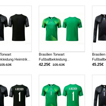
(+ kurze hosen)
2026 Kurzarm (+ kurze
Langarm 
hosen)
 Torwart
Brasilien Torwart
Brasilien
kleidung Heimtrikot
Fußballbekleidung
Fußballb
 Kurzarm
Auswärtstrikot WM 2026
WM 2026
42.25€
45.25€
105.63€
105.63€
Kurzarm