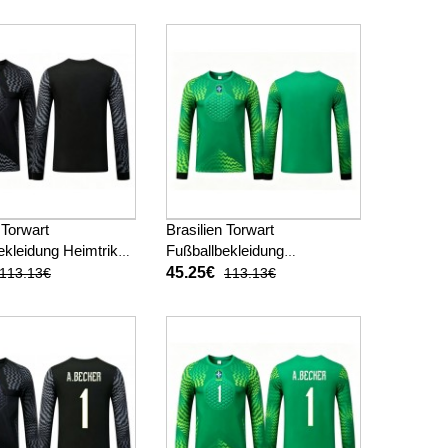
(+ kurze hosen)
2026 Langarm (+ kurze
hosen)
 Torwart
Brasilien Torwart
ekleidung Heimtrikot
Fußballbekleidung
 Langarm
Auswärtstrikot WM 2026
45.25€
113.13€
113.13€
Langarm