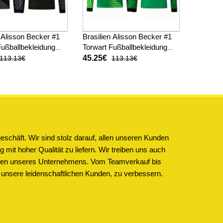
n Alisson Becker #1
Brasilien Alisson Becker #1
Fußballbekleidung
Torwart Fußballbekleidung
kot WM 2026
Auswärtstrikot WM 2026
45.25€
113.13€
113.13€
Langarm
schäft. Wir sind stolz darauf, allen unseren Kunden
 mit hoher Qualität zu liefern. Wir treiben uns auch
ichen unseres Unternehmens. Vom Teamverkauf bis
 unsere leidenschaftlichen Kunden, zu verbessern.