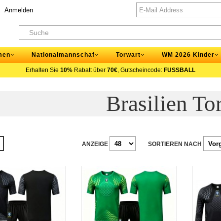
Anmelden
men
Nationalmannschaf
Torwart
WM 2026 Kinder
Erhalten Sie
10%
Rabatt über
70€
, Gutscheincode:
FUSSBALL
Brasilien To
ANZEIGE
SORTIEREN NACH