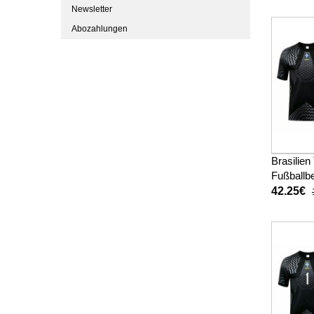
Kurzarm 
Newsletter
Abozahlungen
Brasilien
Fußballbe
WM 2026
42.25€