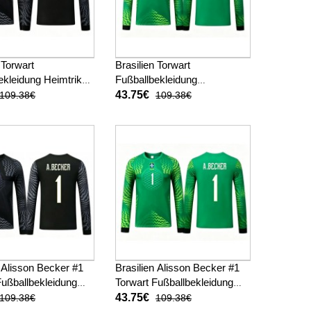
 Torwart
Brasilien Torwart
ekleidung Heimtrikot
Fußballbekleidung
WM 2026 Langarm (+
Auswärtstrikot Kinder WM
43.75€
109.38€
109.38€
sen)
2026 Langarm (+ kurze
hosen)
n Alisson Becker #1
Brasilien Alisson Becker #1
Fußballbekleidung
Torwart Fußballbekleidung
ot Kinder WM 2026
Auswärtstrikot Kinder WM
43.75€
109.38€
109.38€