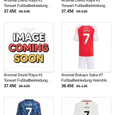
Arsenal David Raya #1
Arsenal David Raya #1
Torwart Fußballbekleidung
Torwart Fußballbekleidung
Heimtrikot Kinder 2025-26
Auswärtstrikot Kinder 2025-
37.45€
37.45€
98.63€
98.63€
Langarm (+ kurze hosen)
26 Langarm (+ kurze hosen)
Arsenal David Raya #1
Arsenal Bukayo Saka #7
Torwart Fußballbekleidung
Fußballbekleidung Heimtrikot
3rd trikot Kinder 2025-26
Kinder 2025-26 Kurzarm (+
37.45€
36.45€
98.63€
96.13€
Langarm (+ kurze hosen)
kurze hosen)