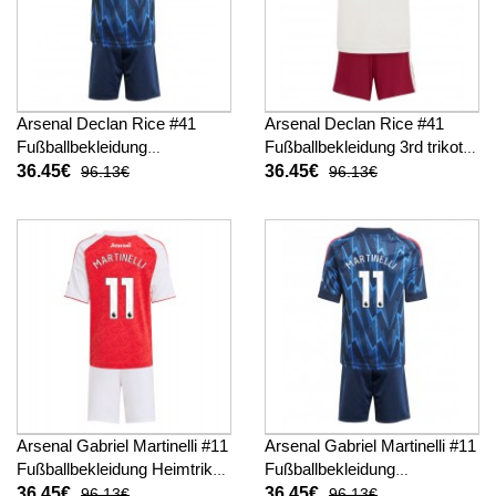
Arsenal Declan Rice #41
Arsenal Declan Rice #41
Fußballbekleidung
Fußballbekleidung 3rd trikot
Auswärtstrikot Kinder 2025-
Kinder 2025-26 Kurzarm (+
36.45€
36.45€
96.13€
96.13€
26 Kurzarm (+ kurze hosen)
kurze hosen)
Arsenal Gabriel Martinelli #11
Arsenal Gabriel Martinelli #11
Fußballbekleidung Heimtrikot
Fußballbekleidung
Kinder 2025-26 Kurzarm (+
Auswärtstrikot Kinder 2025-
36.45€
36.45€
96.13€
96.13€