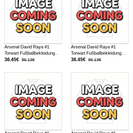
Arsenal David Raya #1
Arsenal David Raya #1
Torwart Fußballbekleidung
Torwart Fußballbekleidung
Auswärtstrikot Kinder 2025-
3rd trikot Kinder 2025-26
36.45€
36.45€
96.13€
96.13€
26 Kurzarm (+ kurze hosen)
Kurzarm (+ kurze hosen)