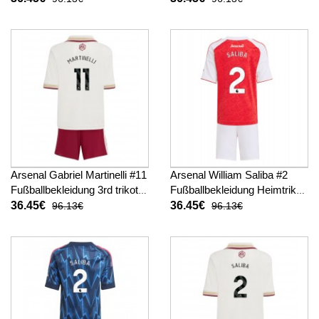
kurze hosen)
26 Kurzarm (+ kurze hosen)
Arsenal Gabriel Martinelli #11
Arsenal William Saliba #2
Fußballbekleidung 3rd trikot
Fußballbekleidung Heimtrikot
Kinder 2025-26 Kurzarm (+
Kinder 2025-26 Kurzarm (+
36.45€
36.45€
96.13€
96.13€
kurze hosen)
kurze hosen)