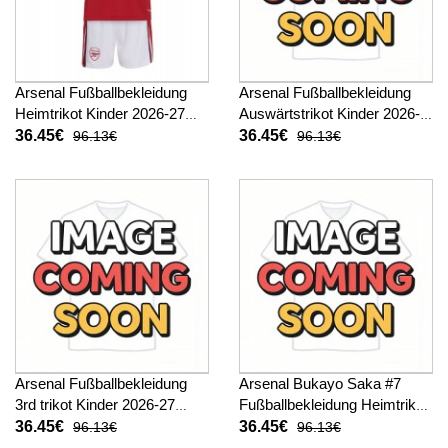
Arsenal Fußballbekleidung
Arsenal Fußballbekleidung
Heimtrikot Kinder 2026-27
Auswärtstrikot Kinder 2026-
Kurzarm (+ kurze hosen)
27 Kurzarm (+ kurze hosen)
36.45€
36.45€
96.13€
96.13€
Arsenal Fußballbekleidung
Arsenal Bukayo Saka #7
3rd trikot Kinder 2026-27
Fußballbekleidung Heimtrikot
Kurzarm (+ kurze hosen)
Kinder 2026-27 Kurzarm (+
36.45€
36.45€
96.13€
96.13€
kurze hosen)