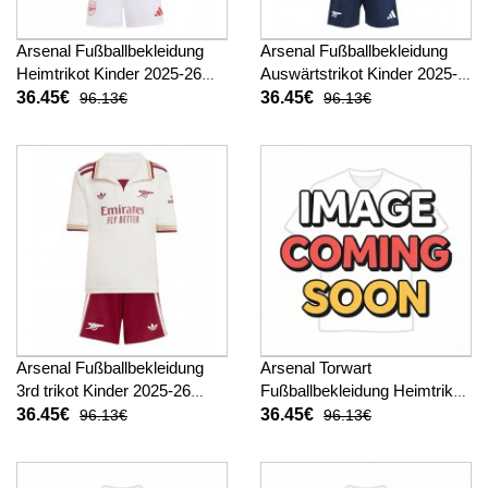
Arsenal Fußballbekleidung
Arsenal Fußballbekleidung
Heimtrikot Kinder 2025-26
Auswärtstrikot Kinder 2025-
Kurzarm (+ kurze hosen)
26 Kurzarm (+ kurze hosen)
36.45€
36.45€
96.13€
96.13€
Arsenal Fußballbekleidung
Arsenal Torwart
3rd trikot Kinder 2025-26
Fußballbekleidung Heimtrikot
Kurzarm (+ kurze hosen)
Kinder 2025-26 Kurzarm (+
36.45€
36.45€
96.13€
96.13€
kurze hosen)