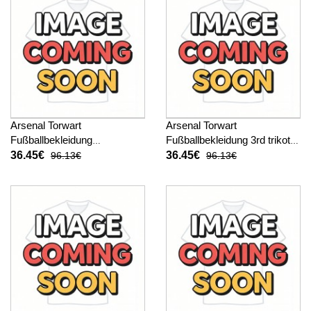
Arsenal Torwart
Arsenal Torwart
Fußballbekleidung
Fußballbekleidung 3rd trikot
Auswärtstrikot Kinder 2025-
Kinder 2025-26 Kurzarm (+
36.45€
36.45€
96.13€
96.13€
26 Kurzarm (+ kurze hosen)
kurze hosen)