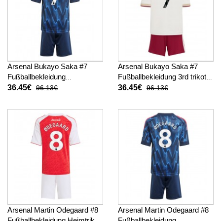
Arsenal Bukayo Saka #7
Arsenal Bukayo Saka #7
Fußballbekleidung
Fußballbekleidung 3rd trikot
Auswärtstrikot Kinder 2025-
Kinder 2025-26 Kurzarm (+
36.45€
36.45€
96.13€
96.13€
26 Kurzarm (+ kurze hosen)
kurze hosen)
Arsenal Martin Odegaard #8
Arsenal Martin Odegaard #8
Fußballbekleidung Heimtrikot
Fußballbekleidung