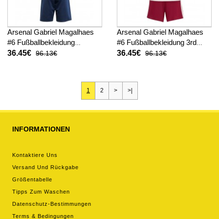
Arsenal Gabriel Magalhaes
Arsenal Gabriel Magalhaes
#6 Fußballbekleidung
#6 Fußballbekleidung 3rd
Auswärtstrikot Kinder 2025-
trikot Kinder 2025-26
36.45€
36.45€
96.13€
96.13€
26 Kurzarm (+ kurze hosen)
Kurzarm (+ kurze hosen)
1
2
>
>|
INFORMATIONEN
Kontaktiere Uns
Versand Und Rückgabe
Größentabelle
Tipps Zum Waschen
Datenschutz-Bestimmungen
Terms & Bedingungen