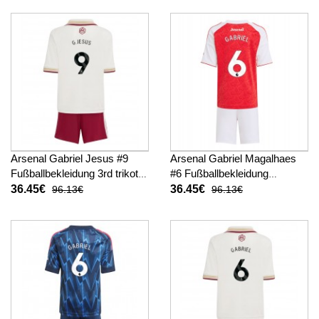
Arsenal Gabriel Jesus #9
Arsenal Gabriel Magalhaes
Fußballbekleidung 3rd trikot
#6 Fußballbekleidung
Kinder 2025-26 Kurzarm (+
Heimtrikot Kinder 2025-26
36.45€
36.45€
96.13€
96.13€
kurze hosen)
Kurzarm (+ kurze hosen)