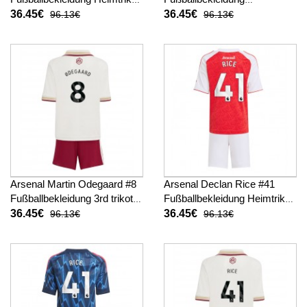
Kinder 2025-26 Kurzarm (+
Auswärtstrikot Kinder 2025-
36.45€
36.45€
96.13€
96.13€
kurze hosen)
26 Kurzarm (+ kurze hosen)
Arsenal Martin Odegaard #8
Arsenal Declan Rice #41
Fußballbekleidung 3rd trikot
Fußballbekleidung Heimtrikot
Kinder 2025-26 Kurzarm (+
Kinder 2025-26 Kurzarm (+
36.45€
36.45€
96.13€
96.13€
kurze hosen)
kurze hosen)