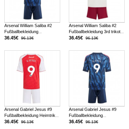
Arsenal William Saliba #2
Arsenal William Saliba #2
Fußballbekleidung
Fußballbekleidung 3rd trikot
Auswärtstrikot Kinder 2025-
Kinder 2025-26 Kurzarm (+
36.45€
36.45€
96.13€
96.13€
26 Kurzarm (+ kurze hosen)
kurze hosen)
Arsenal Gabriel Jesus #9
Arsenal Gabriel Jesus #9
Fußballbekleidung Heimtrikot
Fußballbekleidung
Kinder 2025-26 Kurzarm (+
Auswärtstrikot Kinder 2025-
36.45€
36.45€
96.13€
96.13€
kurze hosen)
26 Kurzarm (+ kurze hosen)