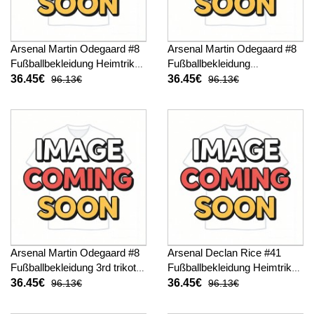
Arsenal Martin Odegaard #8
Arsenal Martin Odegaard #8
Fußballbekleidung Heimtrikot
Fußballbekleidung
Kinder 2026-27 Kurzarm (+
Auswärtstrikot Kinder 2026-
36.45€
36.45€
96.13€
96.13€
kurze hosen)
27 Kurzarm (+ kurze hosen)
Arsenal Martin Odegaard #8
Arsenal Declan Rice #41
Fußballbekleidung 3rd trikot
Fußballbekleidung Heimtrikot
Kinder 2026-27 Kurzarm (+
Kinder 2026-27 Kurzarm (+
36.45€
36.45€
96.13€
96.13€
kurze hosen)
kurze hosen)