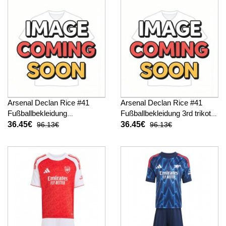
Arsenal Declan Rice #41
Arsenal Declan Rice #41
Fußballbekleidung
Fußballbekleidung 3rd trikot
Auswärtstrikot Kinder 2026-
Kinder 2026-27 Kurzarm (+
36.45€
36.45€
96.13€
96.13€
27 Kurzarm (+ kurze hosen)
kurze hosen)