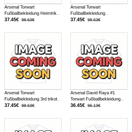
Arsenal Torwart
Arsenal Torwart
Fußballbekleidung Heimtrikot
Fußballbekleidung
Kinder 2025-26 Langarm (+
Auswärtstrikot Kinder 2025-
37.45€
37.45€
98.63€
98.63€
kurze hosen)
26 Langarm (+ kurze hosen)
Arsenal Torwart
Arsenal David Raya #1
Fußballbekleidung 3rd trikot
Torwart Fußballbekleidung
Kinder 2025-26 Langarm (+
Heimtrikot Kinder 2025-26
37.45€
36.45€
98.63€
96.13€
kurze hosen)
Kurzarm (+ kurze hosen)