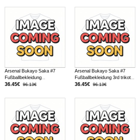
Arsenal Bukayo Saka #7
Arsenal Bukayo Saka #7
Fußballbekleidung
Fußballbekleidung 3rd trikot
Auswärtstrikot Kinder 2026-
Kinder 2026-27 Kurzarm (+
36.45€
36.45€
96.13€
96.13€
27 Kurzarm (+ kurze hosen)
kurze hosen)