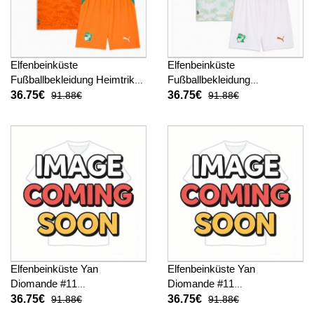
Elfenbeinküste
Elfenbeinküste
Fußballbekleidung Heimtrikot
Fußballbekleidung
Kinder WM 2026 Kurzarm (+
Auswärtstrikot Kinder WM
36.75€
36.75€
91.88€
91.88€
kurze hosen)
2026 Kurzarm (+ kurze
hosen)
Elfenbeinküste Yan
Elfenbeinküste Yan
Diomande #11
Diomande #11
Fußballbekleidung Heimtrikot
Fußballbekleidung
36.75€
36.75€
91.88€
91.88€
Kinder WM 2026 Kurzarm (+
Auswärtstrikot Kinder WM