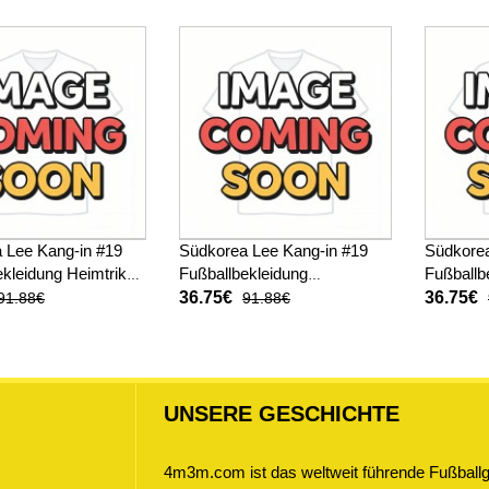
(+ kurze hosen)
2026 Kurzarm (+ kurze
kurze ho
hosen)
 Lee Kang-in #19
Südkorea Lee Kang-in #19
Südkore
kleidung Heimtrikot
Fußballbekleidung
Fußballb
M 2026 Kurzarm (+
Auswärtstrikot Kinder WM
Kinder 
36.75€
36.75€
91.88€
91.88€
sen)
2026 Kurzarm (+ kurze
kurze ho
hosen)
UNSERE GESCHICHTE
4m3m.com ist das weltweit führende Fußballge