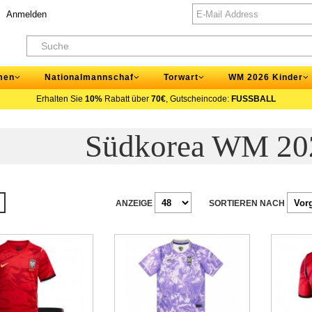
Anmelden
men
Nationalmannschaf
Torwart
WM 2026 Kinder
Erhalten Sie
10%
Rabatt über
70€
, Gutscheincode:
FUSSBALL
Südkorea WM 20
ANZEIGE
SORTIEREN NACH