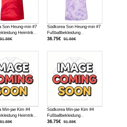
a Son Heung-min #7
Südkorea Son Heung-min #7
ekleidung Heimtrikot
Fußballbekleidung
WM 2026 Kurzarm (+
Auswärtstrikot Kinder WM
36.75€
91.88€
91.88€
sen)
2026 Kurzarm (+ kurze
hosen)
 Min-jae Kim #4
Südkorea Min-jae Kim #4
ekleidung Heimtrikot
Fußballbekleidung
WM 2026 Kurzarm (+
Auswärtstrikot Kinder WM
36.75€
91.88€
91.88€