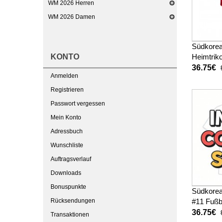
WM 2026 Herren
WM 2026 Damen
Südkorea
KONTO
Heimtrik
Kurzarm 
36.75€
Anmelden
Registrieren
Passwort vergessen
Mein Konto
Adressbuch
Wunschliste
Auftragsverlauf
Downloads
Bonuspunkte
Südkore
Rücksendungen
#11 Fußb
Heimtrik
36.75€
Transaktionen