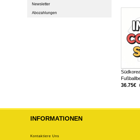
Kurzarm 
Newsletter
Abozahlungen
Südkorea
Fußballbe
Kinder W
36.75€
kurze ho
INFORMATIONEN
Kontaktiere Uns