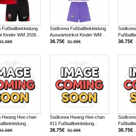
 Fußballbekleidung
Südkorea Fußballbekleidung
Südkore
ot Kinder WM 2026
Auswärtstrikot Kinder WM
Fußballb
(+ kurze hosen)
2026 Kurzarm (+ kurze
Kinder 
36.75€
36.75€
91.88€
91.88€
hosen)
kurze ho
a Hwang Hee-chan
Südkorea Hwang Hee-chan
Südkorea
allbekleidung
#11 Fußballbekleidung
Fußballb
ot Kinder WM 2026
Auswärtstrikot Kinder WM
Kinder 
36.75€
36.75€
91.88€
91.88€