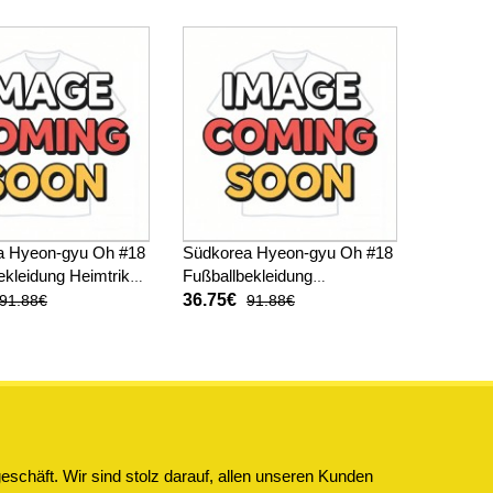
sen)
2026 Kurzarm (+ kurze
hosen)
a Hyeon-gyu Oh #18
Südkorea Hyeon-gyu Oh #18
ekleidung Heimtrikot
Fußballbekleidung
WM 2026 Kurzarm (+
Auswärtstrikot Kinder WM
36.75€
91.88€
91.88€
sen)
2026 Kurzarm (+ kurze
hosen)
schäft. Wir sind stolz darauf, allen unseren Kunden