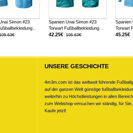
Unai Simon #23
Spanien Unai Simon #23
Spanien 
Fußballbekleidung
Torwart Fußballbekleidung
Torwart 
ot WM 2026 Kurzarm
Auswärtstrikot WM 2026
Heimtri
42.25€
45.25€
105.63€
105.63€
Kurzarm
Langarm
UNSERE GESCHICHTE
4m3m.com ist das weltweit führende Fußballge
auf der ganzen Welt günstige fußballbekleidung
weiterhin zu Höchstleistungen in allen Bere
zum Webshop versuchen wir ständig, für Sie,
Kaufe jetzt!