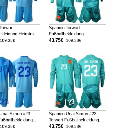
Torwart
Spanien Torwart
ekleidung Heimtrikot
Fußballbekleidung
WM 2026 Langarm (+
Auswärtstrikot Kinder WM
43.75€
109.38€
109.38€
sen)
2026 Langarm (+ kurze
hosen)
Unai Simon #23
Spanien Unai Simon #23
Fußballbekleidung
Torwart Fußballbekleidung
ot Kinder WM 2026
Auswärtstrikot Kinder WM
43.75€
109.38€
109.38€