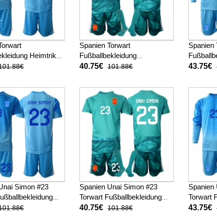
Torwart
Spanien Torwart
Spanien 
kleidung Heimtrikot
Fußballbekleidung
Fußballb
M 2026 Kurzarm (+
Auswärtstrikot Kinder WM
Kinder 
40.75€
43.75€
101.88€
101.88€
sen)
2026 Kurzarm (+ kurze
kurze ho
hosen)
Unai Simon #23
Spanien Unai Simon #23
Spanien 
Fußballbekleidung
Torwart Fußballbekleidung
Torwart 
ot Kinder WM 2026
Auswärtstrikot Kinder WM
Heimtrik
40.75€
43.75€
101.88€
101.88€