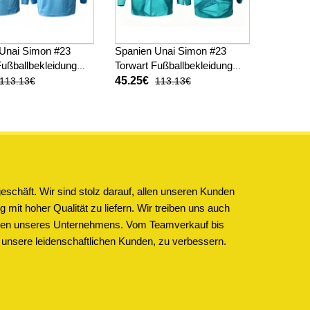
Unai Simon #23
Spanien Unai Simon #23
Fußballbekleidung
Torwart Fußballbekleidung
kot WM 2026
Auswärtstrikot WM 2026
45.25€
113.13€
113.13€
Langarm
schäft. Wir sind stolz darauf, allen unseren Kunden
 mit hoher Qualität zu liefern. Wir treiben uns auch
ichen unseres Unternehmens. Vom Teamverkauf bis
 unsere leidenschaftlichen Kunden, zu verbessern.