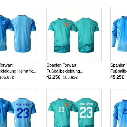
(+ kurze hosen)
2026 Kurzarm (+ kurze
Langarm 
hosen)
Torwart
Spanien Torwart
Spanien 
kleidung Heimtrikot
Fußballbekleidung
Fußballb
 Kurzarm
Auswärtstrikot WM 2026
WM 2026
42.25€
45.25€
105.63€
105.63€
Kurzarm