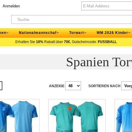
Anmelden
men
Nationalmannschaf
Torwart
WM 2026 Kinder
Erhalten Sie
10%
Rabatt über
70€
, Gutscheincode:
FUSSBALL
Spanien Tor
ANZEIGE
SORTIEREN NACH