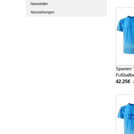
Kurzarm 
Newsletter
Abozahlungen
Spanien 
Fußballbe
WM 2026
42.25€