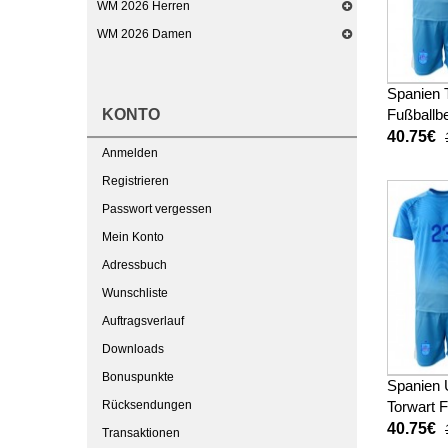
WM 2026 Herren
WM 2026 Damen
Spanien 
KONTO
Fußballbe
Kinder W
40.75€
Anmelden
kurze ho
Registrieren
Passwort vergessen
Mein Konto
Adressbuch
Wunschliste
Auftragsverlauf
Downloads
Bonuspunkte
Spanien 
Rücksendungen
Torwart 
Heimtrik
40.75€
Transaktionen