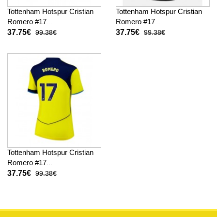
Tottenham Hotspur Cristian
Tottenham Hotspur Cristian
Romero #17
Romero #17
Fußballbekleidung Heimtrikot
Fußballbekleidung
37.75€
37.75€
99.38€
99.38€
Damen 2025-26 Kurzarm
Auswärtstrikot Damen 2025-
26 Kurzarm
Tottenham Hotspur Cristian
Romero #17
Fußballbekleidung 3rd trikot
37.75€
99.38€
Damen 2025-26 Kurzarm