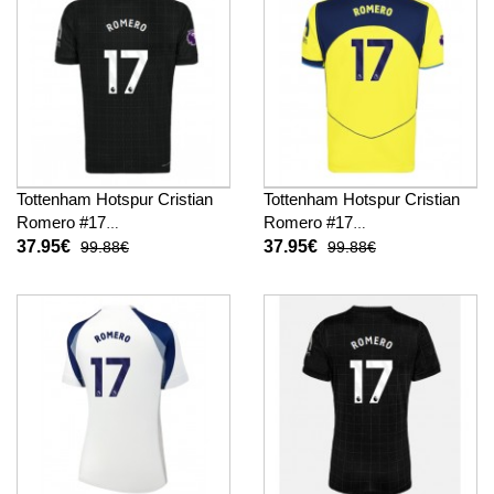
Tottenham Hotspur Cristian
Tottenham Hotspur Cristian
Romero #17
Romero #17
Fußballbekleidung
Fußballbekleidung 3rd trikot
37.95€
37.95€
99.88€
99.88€
Auswärtstrikot 2025-26
2025-26 Kurzarm
Kurzarm