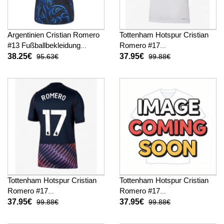
Argentinien Cristian Romero
Tottenham Hotspur Cristian
#13 Fußballbekleidung
Romero #17
Auswärtstrikot WM 2026
Fußballbekleidung Heimtrikot
38.25€
37.95€
95.63€
99.88€
Kurzarm
2026-27 Kurzarm
Tottenham Hotspur Cristian
Tottenham Hotspur Cristian
Romero #17
Romero #17
Fußballbekleidung
Fußballbekleidung 3rd trikot
37.95€
37.95€
99.88€
99.88€
Auswärtstrikot 2026-27
2026-27 Kurzarm
Kurzarm