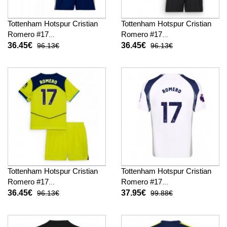
Tottenham Hotspur Cristian
Tottenham Hotspur Cristian
Romero #17
Romero #17
Fußballbekleidung Heimtrikot
Fußballbekleidung
36.45€
36.45€
96.13€
96.13€
Kinder 2025-26 Kurzarm (+
Auswärtstrikot Kinder 2025-
kurze hosen)
26 Kurzarm (+ kurze hosen)
Tottenham Hotspur Cristian
Tottenham Hotspur Cristian
Romero #17
Romero #17
Fußballbekleidung 3rd trikot
Fußballbekleidung Heimtrikot
36.45€
37.95€
96.13€
99.88€
Kinder 2025-26 Kurzarm (+
2025-26 Kurzarm
kurze hosen)