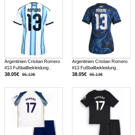
Argentinien Cristian Romero
Argentinien Cristian Romero
#13 Fußballbekleidung
#13 Fußballbekleidung
Heimtrikot Damen WM 2026
Auswärtstrikot Damen WM
38.05€
38.05€
95.13€
95.13€
Kurzarm
2026 Kurzarm