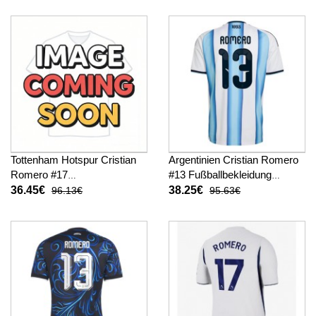
kurze hosen)
27 Kurzarm (+ kurze hosen)
Tottenham Hotspur Cristian
Argentinien Cristian Romero
Romero #17
#13 Fußballbekleidung
Fußballbekleidung 3rd trikot
Heimtrikot WM 2026
36.45€
38.25€
96.13€
95.63€
Kinder 2026-27 Kurzarm (+
Kurzarm
kurze hosen)