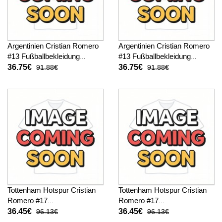
Argentinien Cristian Romero
Argentinien Cristian Romero
#13 Fußballbekleidung
#13 Fußballbekleidung
Heimtrikot Kinder WM 2026
Auswärtstrikot Kinder WM
36.75€
36.75€
91.88€
91.88€
Kurzarm (+ kurze hosen)
2026 Kurzarm (+ kurze
hosen)
Tottenham Hotspur Cristian
Tottenham Hotspur Cristian
Romero #17
Romero #17
Fußballbekleidung Heimtrikot
Fußballbekleidung
36.45€
36.45€
96.13€
96.13€
Kinder 2026-27 Kurzarm (+
Auswärtstrikot Kinder 2026-