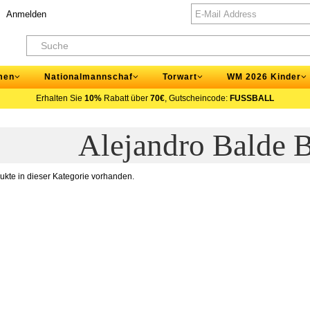
Anmelden
men
Nationalmannschaf
Torwart
WM 2026 Kinder
Erhalten Sie
10%
Rabatt über
70€
, Gutscheincode:
FUSSBALL
Alejandro Balde 
ukte in dieser Kategorie vorhanden.