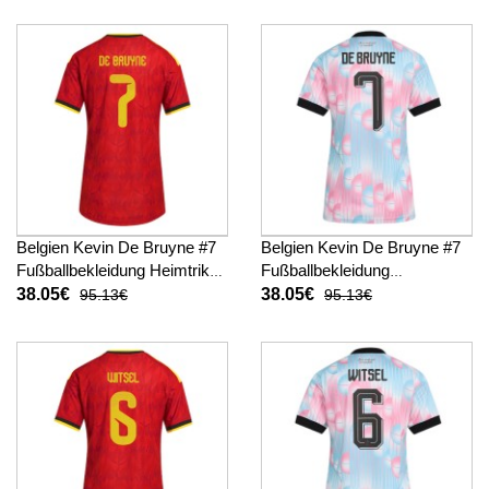
Belgien Kevin De Bruyne #7
Belgien Kevin De Bruyne #7
Fußballbekleidung Heimtrikot
Fußballbekleidung
Damen WM 2026 Kurzarm
Auswärtstrikot Damen WM
38.05€
38.05€
95.13€
95.13€
2026 Kurzarm