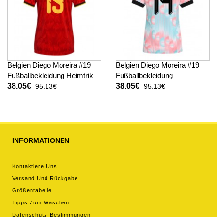
Belgien Diego Moreira #19
Belgien Diego Moreira #19
Fußballbekleidung Heimtrikot
Fußballbekleidung
Damen WM 2026 Kurzarm
Auswärtstrikot Damen WM
38.05€
38.05€
95.13€
95.13€
2026 Kurzarm
INFORMATIONEN
Kontaktiere Uns
Versand Und Rückgabe
Größentabelle
Tipps Zum Waschen
Datenschutz-Bestimmungen