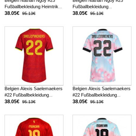
Belgien Nathan Ngoy #25
Belgien Nathan Ngoy #25
Fußballbekleidung Heimtrikot
Fußballbekleidung
Damen WM 2026 Kurzarm
Auswärtstrikot Damen WM
38.05€
38.05€
95.13€
95.13€
2026 Kurzarm
Belgien Alexis Saelemaekers
Belgien Alexis Saelemaekers
#22 Fußballbekleidung
#22 Fußballbekleidung
Heimtrikot Damen WM 2026
Auswärtstrikot Damen WM
38.05€
38.05€
95.13€
95.13€
Kurzarm
2026 Kurzarm