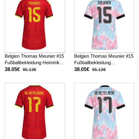
Belgien Thomas Meunier #15
Belgien Thomas Meunier #15
Fußballbekleidung Heimtrikot
Fußballbekleidung
Damen WM 2026 Kurzarm
Auswärtstrikot Damen WM
38.05€
38.05€
95.13€
95.13€
2026 Kurzarm