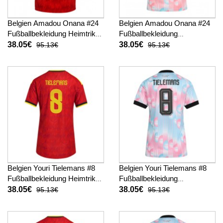
Belgien Amadou Onana #24
Belgien Amadou Onana #24
Fußballbekleidung Heimtrikot
Fußballbekleidung
Damen WM 2026 Kurzarm
Auswärtstrikot Damen WM
38.05€
38.05€
95.13€
95.13€
2026 Kurzarm
Belgien Youri Tielemans #8
Belgien Youri Tielemans #8
Fußballbekleidung Heimtrikot
Fußballbekleidung
Damen WM 2026 Kurzarm
Auswärtstrikot Damen WM
38.05€
38.05€
95.13€
95.13€
2026 Kurzarm