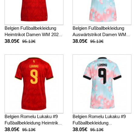
Belgien Fußballbekleidung
Belgien Fußballbekleidung
Heimtrikot Damen WM 2026
Auswärtstrikot Damen WM
Kurzarm
2026 Kurzarm
38.05€
38.05€
95.13€
95.13€
Belgien Romelu Lukaku #9
Belgien Romelu Lukaku #9
Fußballbekleidung Heimtrikot
Fußballbekleidung
Damen WM 2026 Kurzarm
Auswärtstrikot Damen WM
38.05€
38.05€
95.13€
95.13€
2026 Kurzarm