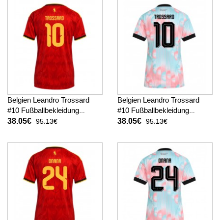
Belgien Leandro Trossard
Belgien Leandro Trossard
#10 Fußballbekleidung
#10 Fußballbekleidung
Heimtrikot Damen WM 2026
Auswärtstrikot Damen WM
38.05€
38.05€
95.13€
95.13€
Kurzarm
2026 Kurzarm