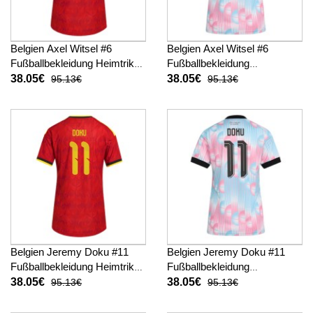
Belgien Axel Witsel #6
Belgien Axel Witsel #6
Fußballbekleidung Heimtrikot
Fußballbekleidung
Damen WM 2026 Kurzarm
Auswärtstrikot Damen WM
38.05€
38.05€
95.13€
95.13€
2026 Kurzarm
Belgien Jeremy Doku #11
Belgien Jeremy Doku #11
Fußballbekleidung Heimtrikot
Fußballbekleidung
Damen WM 2026 Kurzarm
Auswärtstrikot Damen WM
38.05€
38.05€
95.13€
95.13€
2026 Kurzarm