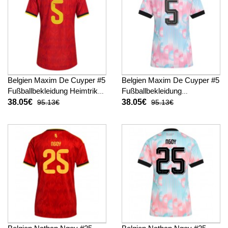
Belgien Maxim De Cuyper #5
Belgien Maxim De Cuyper #5
Fußballbekleidung Heimtrikot
Fußballbekleidung
Damen WM 2026 Kurzarm
Auswärtstrikot Damen WM
38.05€
38.05€
95.13€
95.13€
2026 Kurzarm