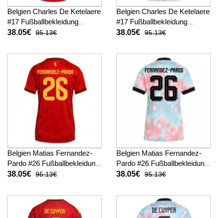
Belgien Charles De Ketelaere
Belgien Charles De Ketelaere
#17 Fußballbekleidung
#17 Fußballbekleidung
Heimtrikot Damen WM 2026
Auswärtstrikot Damen WM
38.05€
38.05€
95.13€
95.13€
Kurzarm
2026 Kurzarm
Belgien Matias Fernandez-
Belgien Matias Fernandez-
Pardo #26 Fußballbekleidung
Pardo #26 Fußballbekleidung
Heimtrikot Damen WM 2026
Auswärtstrikot Damen WM
38.05€
38.05€
95.13€
95.13€
Kurzarm
2026 Kurzarm