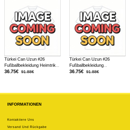
Türkei Can Uzun #26
Türkei Can Uzun #26
Fußballbekleidung Heimtrikot
Fußballbekleidung
Kinder WM 2026 Kurzarm (+
Auswärtstrikot Kinder WM
36.75€
36.75€
91.88€
91.88€
kurze hosen)
2026 Kurzarm (+ kurze
hosen)
INFORMATIONEN
Kontaktiere Uns
Versand Und Rückgabe