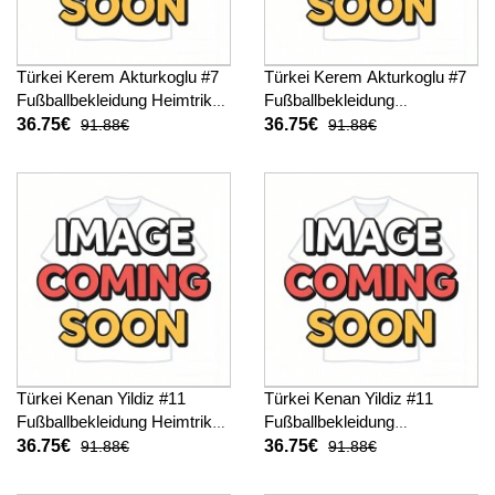
Türkei Kerem Akturkoglu #7
Türkei Kerem Akturkoglu #7
Fußballbekleidung Heimtrikot
Fußballbekleidung
Kinder WM 2026 Kurzarm (+
Auswärtstrikot Kinder WM
36.75€
36.75€
91.88€
91.88€
kurze hosen)
2026 Kurzarm (+ kurze
hosen)
Türkei Kenan Yildiz #11
Türkei Kenan Yildiz #11
Fußballbekleidung Heimtrikot
Fußballbekleidung
Kinder WM 2026 Kurzarm (+
Auswärtstrikot Kinder WM
36.75€
36.75€
91.88€
91.88€
kurze hosen)
2026 Kurzarm (+ kurze
hosen)