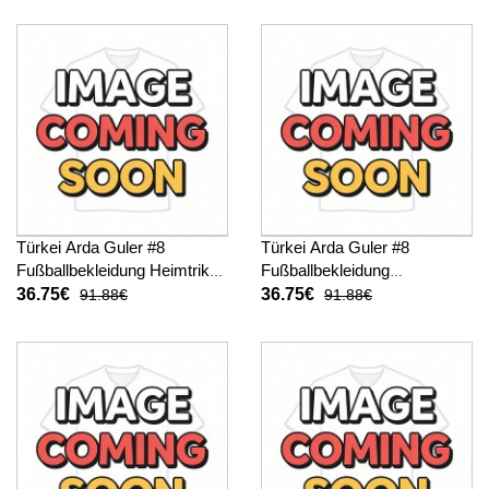
hosen)
Türkei Arda Guler #8
Türkei Arda Guler #8
Fußballbekleidung Heimtrikot
Fußballbekleidung
Kinder WM 2026 Kurzarm (+
Auswärtstrikot Kinder WM
36.75€
36.75€
91.88€
91.88€
kurze hosen)
2026 Kurzarm (+ kurze
hosen)