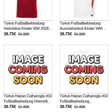
Türkei Fußballbekleidung
Türkei Fußballbekleidung
Heimtrikot Kinder WM 2026
Auswärtstrikot Kinder WM
Kurzarm (+ kurze hosen)
2026 Kurzarm (+ kurze
36.75€
36.75€
91.88€
91.88€
hosen)
Türkei Hakan Calhanoglu #10
Türkei Hakan Calhanoglu #10
Fußballbekleidung Heimtrikot
Fußballbekleidung
Kinder WM 2026 Kurzarm (+
Auswärtstrikot Kinder WM
36.75€
36.75€
91.88€
91.88€
kurze hosen)
2026 Kurzarm (+ kurze