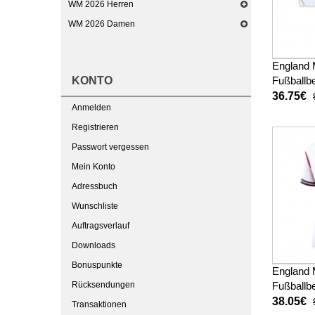
WM 2026 Herren
WM 2026 Damen
England 
KONTO
Fußballbe
Kinder W
36.75€
Anmelden
kurze ho
Registrieren
Passwort vergessen
Mein Konto
Adressbuch
Wunschliste
Auftragsverlauf
Downloads
Bonuspunkte
England 
Rücksendungen
Fußballbe
Damen W
38.05€
Transaktionen