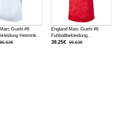
Marc Guehi #6
England Marc Guehi #6
ekleidung Heimtrikot
Fußballbekleidung
 Kurzarm
Auswärtstrikot WM 2026
38.25€
95.63€
95.63€
Kurzarm