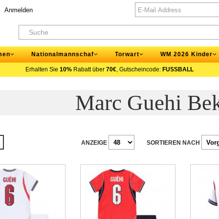
Anmelden
men
Nationalmannschaf
Torwart
WM 2026 Kinder
Erhalten Sie
10%
Rabatt über
70€
, Gutscheincode:
FUSSBALL
Marc Guehi Bek
ANZEIGE
SORTIEREN NACH