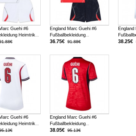
Marc Guehi #6
England Marc Guehi #6
England 
kleidung Heimtrikot
Fußballbekleidung
Fußballb
M 2026 Kurzarm (+
Auswärtstrikot Kinder WM
WM 2026
36.75€
38.25€
91.88€
91.88€
sen)
2026 Kurzarm (+ kurze
hosen)
Marc Guehi #6
England Marc Guehi #6
kleidung Heimtrikot
Fußballbekleidung
M 2026 Kurzarm
Auswärtstrikot Damen WM
38.05€
95.13€
95.13€