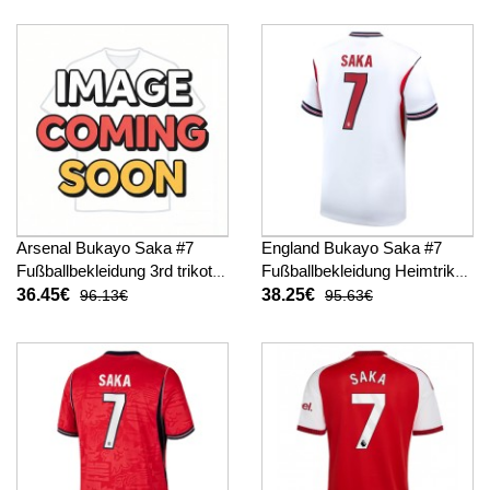
Arsenal Bukayo Saka #7
England Bukayo Saka #7
Fußballbekleidung 3rd trikot
Fußballbekleidung Heimtrikot
Kinder 2026-27 Kurzarm (+
WM 2026 Kurzarm
36.45€
38.25€
96.13€
95.63€
kurze hosen)