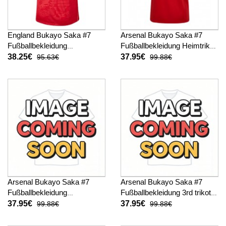
England Bukayo Saka #7
Arsenal Bukayo Saka #7
Fußballbekleidung
Fußballbekleidung Heimtrikot
Auswärtstrikot WM 2026
2026-27 Kurzarm
38.25€
37.95€
95.63€
99.88€
Kurzarm
Arsenal Bukayo Saka #7
Arsenal Bukayo Saka #7
Fußballbekleidung
Fußballbekleidung 3rd trikot
Auswärtstrikot 2026-27
2026-27 Kurzarm
37.95€
37.95€
99.88€
99.88€
Kurzarm