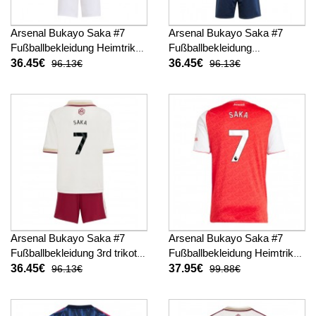
Arsenal Bukayo Saka #7
Arsenal Bukayo Saka #7
Fußballbekleidung Heimtrikot
Fußballbekleidung
Kinder 2025-26 Kurzarm (+
Auswärtstrikot Kinder 2025-
36.45€
36.45€
96.13€
96.13€
kurze hosen)
26 Kurzarm (+ kurze hosen)
Arsenal Bukayo Saka #7
Arsenal Bukayo Saka #7
Fußballbekleidung 3rd trikot
Fußballbekleidung Heimtrikot
Kinder 2025-26 Kurzarm (+
2025-26 Kurzarm
36.45€
37.95€
96.13€
99.88€
kurze hosen)