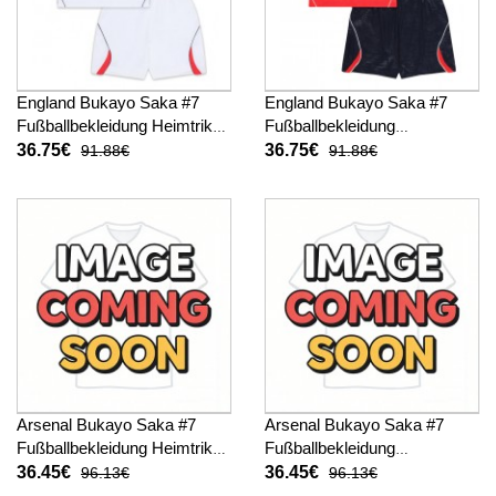
England Bukayo Saka #7
England Bukayo Saka #7
Fußballbekleidung Heimtrikot
Fußballbekleidung
Kinder WM 2026 Kurzarm (+
Auswärtstrikot Kinder WM
36.75€
36.75€
91.88€
91.88€
kurze hosen)
2026 Kurzarm (+ kurze
hosen)
Arsenal Bukayo Saka #7
Arsenal Bukayo Saka #7
Fußballbekleidung Heimtrikot
Fußballbekleidung
Kinder 2026-27 Kurzarm (+
Auswärtstrikot Kinder 2026-
36.45€
36.45€
96.13€
96.13€
kurze hosen)
27 Kurzarm (+ kurze hosen)