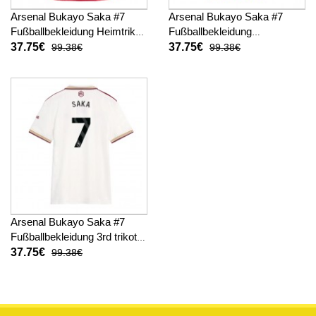
Arsenal Bukayo Saka #7
Arsenal Bukayo Saka #7
Fußballbekleidung Heimtrikot
Fußballbekleidung
Damen 2025-26 Kurzarm
Auswärtstrikot Damen 2025-
37.75€
37.75€
99.38€
99.38€
26 Kurzarm
Arsenal Bukayo Saka #7
Fußballbekleidung 3rd trikot
Damen 2025-26 Kurzarm
37.75€
99.38€