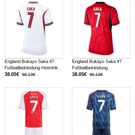
England Bukayo Saka #7
England Bukayo Saka #7
Fußballbekleidung Heimtrikot
Fußballbekleidung
Damen WM 2026 Kurzarm
Auswärtstrikot Damen WM
38.05€
38.05€
95.13€
95.13€
2026 Kurzarm