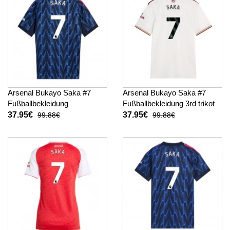
Arsenal Bukayo Saka #7
Arsenal Bukayo Saka #7
Fußballbekleidung
Fußballbekleidung 3rd trikot
Auswärtstrikot 2025-26
2025-26 Kurzarm
37.95€
37.95€
99.88€
99.88€
Kurzarm