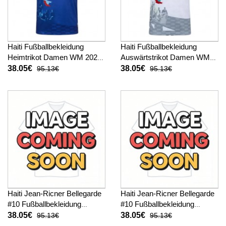
Haiti Fußballbekleidung
Haiti Fußballbekleidung
Heimtrikot Damen WM 2026
Auswärtstrikot Damen WM
Kurzarm
2026 Kurzarm
38.05€
38.05€
95.13€
95.13€
Haiti Jean-Ricner Bellegarde
Haiti Jean-Ricner Bellegarde
#10 Fußballbekleidung
#10 Fußballbekleidung
Heimtrikot Damen WM 2026
Auswärtstrikot Damen WM
38.05€
38.05€
95.13€
95.13€
Kurzarm
2026 Kurzarm