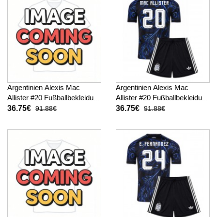
Argentinien Alexis Mac
Argentinien Alexis Mac
Allister #20 Fußballbekleidung
Allister #20 Fußballbekleidung
Heimtrikot Kinder WM 2026
Auswärtstrikot Kinder WM
36.75€
36.75€
91.88€
91.88€
Kurzarm (+ kurze hosen)
2026 Kurzarm (+ kurze
hosen)