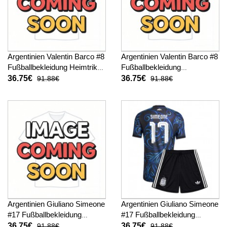
Argentinien Valentin Barco #8
Argentinien Valentin Barco #8
Fußballbekleidung Heimtrikot
Fußballbekleidung
Kinder WM 2026 Kurzarm (+
Auswärtstrikot Kinder WM
36.75€
36.75€
91.88€
91.88€
kurze hosen)
2026 Kurzarm (+ kurze
hosen)
Argentinien Giuliano Simeone
Argentinien Giuliano Simeone
#17 Fußballbekleidung
#17 Fußballbekleidung
Heimtrikot Kinder WM 2026
Auswärtstrikot Kinder WM
36.75€
36.75€
91.88€
91.88€