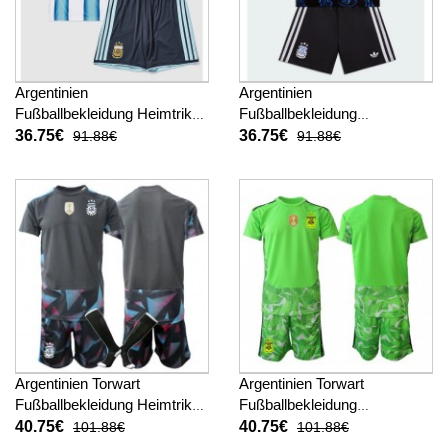
Argentinien
Argentinien
Fußballbekleidung Heimtrikot
Fußballbekleidung
Kinder WM 2026 Kurzarm (+
Auswärtstrikot Kinder WM
36.75€
36.75€
91.88€
91.88€
kurze hosen)
2026 Kurzarm (+ kurze
hosen)
Argentinien Torwart
Argentinien Torwart
Fußballbekleidung Heimtrikot
Fußballbekleidung
Kinder WM 2026 Kurzarm (+
Auswärtstrikot Kinder WM
40.75€
40.75€
101.88€
101.88€
kurze hosen)
2026 Kurzarm (+ kurze