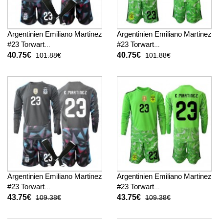
Argentinien Emiliano Martinez
Argentinien Emiliano Martinez
#23 Torwart
#23 Torwart
Fußballbekleidung Heimtrikot
Fußballbekleidung
40.75€
40.75€
101.88€
101.88€
Kinder WM 2026 Kurzarm (+
Auswärtstrikot Kinder WM
kurze hosen)
2026 Kurzarm (+ kurze
hosen)
Argentinien Emiliano Martinez
Argentinien Emiliano Martinez
#23 Torwart
#23 Torwart
Fußballbekleidung Heimtrikot
Fußballbekleidung
43.75€
43.75€
109.38€
109.38€
Kinder WM 2026 Langarm (+
Auswärtstrikot Kinder WM
kurze hosen)
2026 Langarm (+ kurze