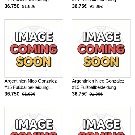
Heimtrikot Kinder WM 2026
Auswärtstrikot Kinder WM
36.75€
36.75€
91.88€
91.88€
Kurzarm (+ kurze hosen)
2026 Kurzarm (+ kurze
hosen)
Argentinien Nico Gonzalez
Argentinien Nico Gonzalez
#15 Fußballbekleidung
#15 Fußballbekleidung
Heimtrikot Kinder WM 2026
Auswärtstrikot Kinder WM
36.75€
36.75€
91.88€
91.88€
Kurzarm (+ kurze hosen)
2026 Kurzarm (+ kurze
hosen)