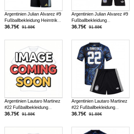
Argentinien Julian Alvarez #9
Argentinien Julian Alvarez #9
Fußballbekleidung Heimtrikot
Fußballbekleidung
Kinder WM 2026 Kurzarm (+
Auswärtstrikot Kinder WM
36.75€
36.75€
91.88€
91.88€
kurze hosen)
2026 Kurzarm (+ kurze
hosen)
Argentinien Lautaro Martinez
Argentinien Lautaro Martinez
#22 Fußballbekleidung
#22 Fußballbekleidung
Heimtrikot Kinder WM 2026
Auswärtstrikot Kinder WM
36.75€
36.75€
91.88€
91.88€
Kurzarm (+ kurze hosen)
2026 Kurzarm (+ kurze
hosen)