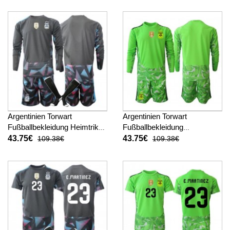
hosen)
Argentinien Torwart
Argentinien Torwart
Fußballbekleidung Heimtrikot
Fußballbekleidung
Kinder WM 2026 Langarm (+
Auswärtstrikot Kinder WM
43.75€
43.75€
109.38€
109.38€
kurze hosen)
2026 Langarm (+ kurze
hosen)