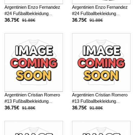
Argentinien Enzo Fernandez
Argentinien Enzo Fernandez
#24 Fußballbekleidung
#24 Fußballbekleidung
Heimtrikot Kinder WM 2026
Auswärtstrikot Kinder WM
36.75€
36.75€
91.88€
91.88€
Kurzarm (+ kurze hosen)
2026 Kurzarm (+ kurze
hosen)
Argentinien Cristian Romero
Argentinien Cristian Romero
#13 Fußballbekleidung
#13 Fußballbekleidung
Heimtrikot Kinder WM 2026
Auswärtstrikot Kinder WM
36.75€
36.75€
91.88€
91.88€
Kurzarm (+ kurze hosen)
2026 Kurzarm (+ kurze
hosen)