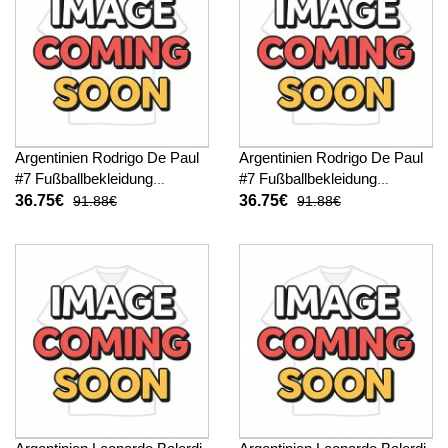
Argentinien Rodrigo De Paul
Argentinien Rodrigo De Paul
#7 Fußballbekleidung
#7 Fußballbekleidung
Heimtrikot Kinder WM 2026
Auswärtstrikot Kinder WM
36.75€
36.75€
91.88€
91.88€
Kurzarm (+ kurze hosen)
2026 Kurzarm (+ kurze
hosen)