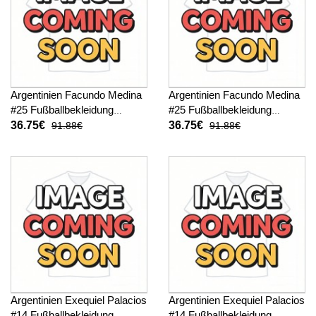
Argentinien Facundo Medina
Argentinien Facundo Medina
#25 Fußballbekleidung
#25 Fußballbekleidung
Heimtrikot Kinder WM 2026
Auswärtstrikot Kinder WM
36.75€
36.75€
91.88€
91.88€
Kurzarm (+ kurze hosen)
2026 Kurzarm (+ kurze
hosen)
Argentinien Exequiel Palacios
Argentinien Exequiel Palacios
#14 Fußballbekleidung
#14 Fußballbekleidung