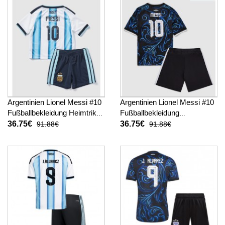
hosen)
Argentinien Lionel Messi #10
Argentinien Lionel Messi #10
Fußballbekleidung Heimtrikot
Fußballbekleidung
Kinder WM 2026 Kurzarm (+
Auswärtstrikot Kinder WM
36.75€
36.75€
91.88€
91.88€
kurze hosen)
2026 Kurzarm (+ kurze
hosen)