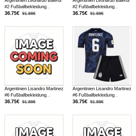
Argentinien Leonardo Balerdi
Argentinien Leonardo Balerdi
#2 Fußballbekleidung
#2 Fußballbekleidung
Heimtrikot Kinder WM 2026
Auswärtstrikot Kinder WM
36.75€
36.75€
91.88€
91.88€
Kurzarm (+ kurze hosen)
2026 Kurzarm (+ kurze
hosen)
Argentinien Lisandro Martinez
Argentinien Lisandro Martinez
#6 Fußballbekleidung
#6 Fußballbekleidung
Heimtrikot Kinder WM 2026
Auswärtstrikot Kinder WM
36.75€
36.75€
91.88€
91.88€
Kurzarm (+ kurze hosen)
2026 Kurzarm (+ kurze
hosen)