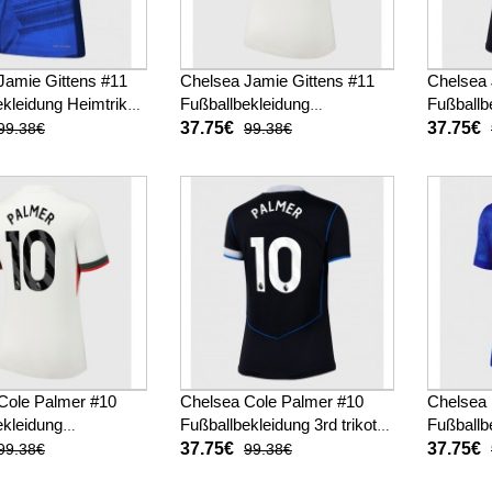
Jamie Gittens #11
Chelsea Jamie Gittens #11
Chelsea 
kleidung Heimtrikot
Fußballbekleidung
Fußballbe
025-26 Kurzarm
Auswärtstrikot Damen 2025-
Damen 2
37.75€
37.75€
99.38€
99.38€
26 Kurzarm
Cole Palmer #10
Chelsea Cole Palmer #10
Chelsea 
ekleidung
Fußballbekleidung 3rd trikot
Fußballb
trikot Damen 2025-
Damen 2025-26 Kurzarm
Damen 2
37.75€
37.75€
99.38€
99.38€
arm