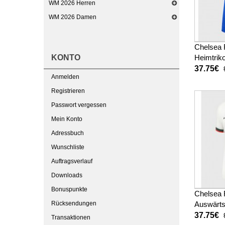
WM 2026 Herren
WM 2026 Damen
Chelsea 
KONTO
Heimtrik
Kurzarm
37.75€
Anmelden
Registrieren
Passwort vergessen
Mein Konto
Adressbuch
Wunschliste
Auftragsverlauf
Downloads
Bonuspunkte
Chelsea 
Rücksendungen
Auswärts
26 Kurz
37.75€
Transaktionen