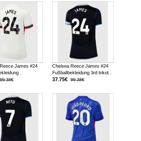
 Reece James #24
Chelsea Reece James #24
ekleidung
Fußballbekleidung 3rd trikot
trikot Damen 2025-
Damen 2025-26 Kurzarm
37.75€
99.38€
99.38€
arm