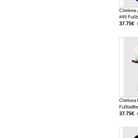
Chelsea 
#49 Fußb
Heimtrik
37.75€
Kurzarm
Chelsea 
Fußballb
Auswärts
37.75€
26 Kurz