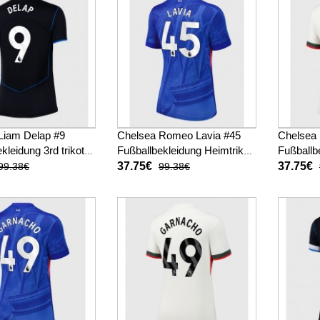
Liam Delap #9
Chelsea Romeo Lavia #45
Chelsea
kleidung 3rd trikot
Fußballbekleidung Heimtrikot
Fußballb
025-26 Kurzarm
Damen 2025-26 Kurzarm
Auswärts
37.75€
37.75€
99.38€
99.38€
26 Kurz