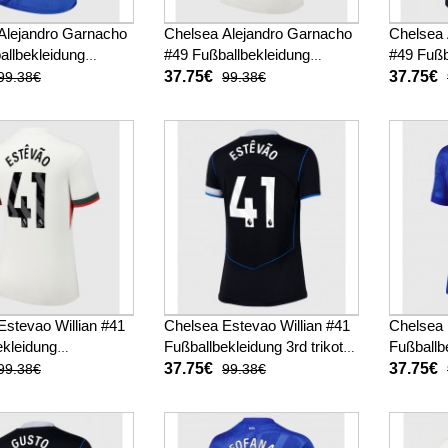
Alejandro Garnacho
Chelsea Alejandro Garnacho
Chelsea 
allbekleidung
#49 Fußballbekleidung
#49 Fußb
ot Damen 2025-26
Auswärtstrikot Damen 2025-
trikot D
37.75€
37.75€
99.38€
99.38€
26 Kurzarm
Kurzarm
Estevao Willian #41
Chelsea Estevao Willian #41
Chelsea 
ekleidung
Fußballbekleidung 3rd trikot
Fußballb
trikot Damen 2025-
Damen 2025-26 Kurzarm
Damen 2
37.75€
37.75€
99.38€
99.38€
arm