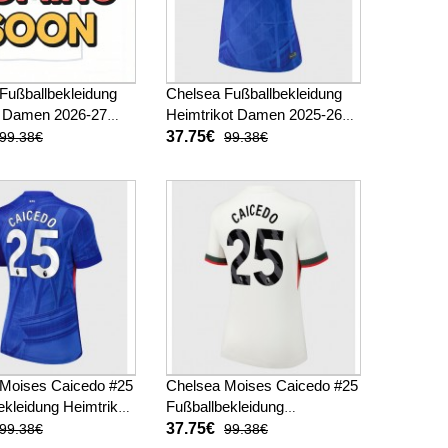
Fußballbekleidung
Chelsea Fußballbekleidung
ot Damen 2026-27
Heimtrikot Damen 2025-26
Kurzarm
37.75€
99.38€
99.38€
 Moises Caicedo #25
Chelsea Moises Caicedo #25
ekleidung Heimtrikot
Fußballbekleidung
025-26 Kurzarm
Auswärtstrikot Damen 2025-
37.75€
99.38€
99.38€