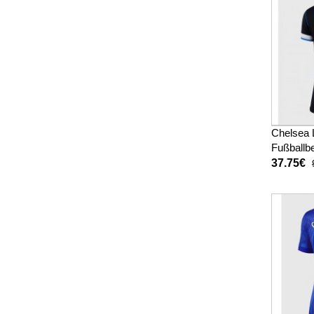
Chelsea 
Fußballbe
Damen 2
37.75€