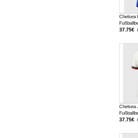
Chelsea 
Fußballbe
Damen 2
37.75€
Chelsea 
Fußballb
Auswärts
37.75€
26 Kurz