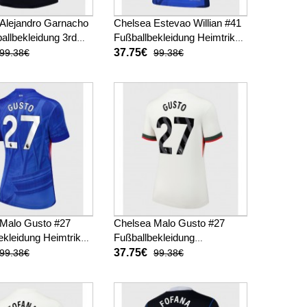
Alejandro Garnacho
Chelsea Estevao Willian #41
allbekleidung 3rd
Fußballbekleidung Heimtrikot
amen 2025-26
Damen 2025-26 Kurzarm
37.75€
99.38€
99.38€
Malo Gusto #27
Chelsea Malo Gusto #27
ekleidung Heimtrikot
Fußballbekleidung
025-26 Kurzarm
Auswärtstrikot Damen 2025-
37.75€
99.38€
99.38€
26 Kurzarm