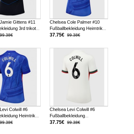
Jamie Gittens #11
Chelsea Cole Palmer #10
kleidung 3rd trikot
Fußballbekleidung Heimtrikot
025-26 Kurzarm
Damen 2025-26 Kurzarm
37.75€
99.38€
99.38€
Levi Colwill #6
Chelsea Levi Colwill #6
ekleidung Heimtrikot
Fußballbekleidung
025-26 Kurzarm
Auswärtstrikot Damen 2025-
37.75€
99.38€
99.38€
26 Kurzarm