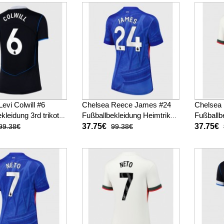
evi Colwill #6
Chelsea Reece James #24
Chelsea
kleidung 3rd trikot
Fußballbekleidung Heimtrikot
Fußballb
025-26 Kurzarm
Damen 2025-26 Kurzarm
Auswärts
37.75€
37.75€
99.38€
99.38€
26 Kurz