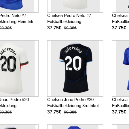
Pedro Neto #7
Chelsea Pedro Neto #7
Chelsea 
kleidung Heimtrikot
Fußballbekleidung
Fußballbe
025-26 Kurzarm
Auswärtstrikot Damen 2025-
Damen 2
37.75€
37.75€
99.38€
99.38€
26 Kurzarm
Joao Pedro #20
Chelsea Joao Pedro #20
Chelsea 
ekleidung
Fußballbekleidung 3rd trikot
Fußballb
trikot Damen 2025-
Damen 2025-26 Kurzarm
Damen 2
37.75€
37.75€
99.38€
99.38€
arm