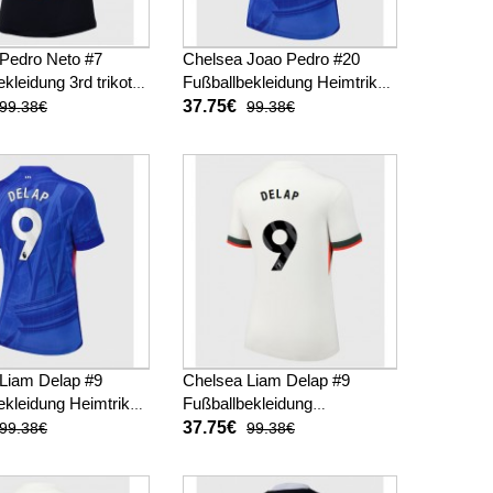
Pedro Neto #7
Chelsea Joao Pedro #20
kleidung 3rd trikot
Fußballbekleidung Heimtrikot
025-26 Kurzarm
Damen 2025-26 Kurzarm
37.75€
99.38€
99.38€
Liam Delap #9
Chelsea Liam Delap #9
ekleidung Heimtrikot
Fußballbekleidung
025-26 Kurzarm
Auswärtstrikot Damen 2025-
37.75€
99.38€
99.38€
26 Kurzarm