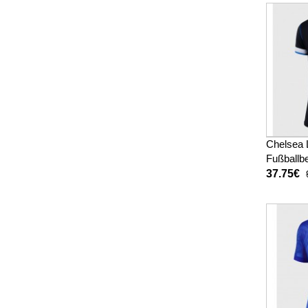
Chelsea L
Fußballbe
Damen 2
37.75€