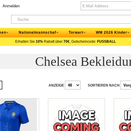
Anmelden
men
Nationalmannschaf
Torwart
WM 2026 Kinder
Erhalten Sie
10%
Rabatt über
70€
, Gutscheincode:
FUSSBALL
Chelsea Bekleid
ANZEIGE
SORTIEREN NACH