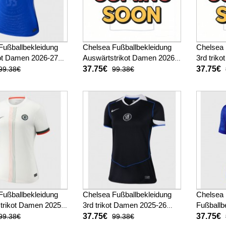
Fußballbekleidung
Chelsea Fußballbekleidung
Chelsea 
ot Damen 2026-27
Auswärtstrikot Damen 2026-
3rd trik
27 Kurzarm
Kurzarm
37.75€
37.75€
99.38€
99.38€
Fußballbekleidung
Chelsea Fußballbekleidung
Chelsea
trikot Damen 2025-
3rd trikot Damen 2025-26
Fußballb
arm
Kurzarm
Damen 2
37.75€
37.75€
99.38€
99.38€