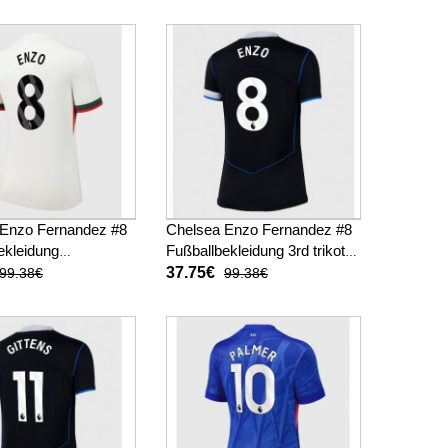
26 Kurzarm
 Enzo Fernandez #8
Chelsea Enzo Fernandez #8
ekleidung
Fußballbekleidung 3rd trikot
trikot Damen 2025-
Damen 2025-26 Kurzarm
37.75€
99.38€
99.38€
arm