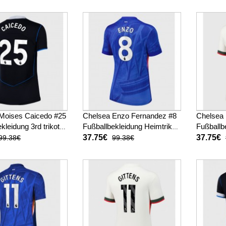
Moises Caicedo #25
Chelsea Enzo Fernandez #8
Chelsea
kleidung 3rd trikot
Fußballbekleidung Heimtrikot
Fußballb
025-26 Kurzarm
Damen 2025-26 Kurzarm
Auswärts
37.75€
37.75€
99.38€
99.38€
26 Kurz