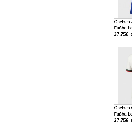
Chelsea 
Fußballbe
Damen 2
37.75€
Chelsea 
Fußballb
Auswärts
37.75€
26 Kurz