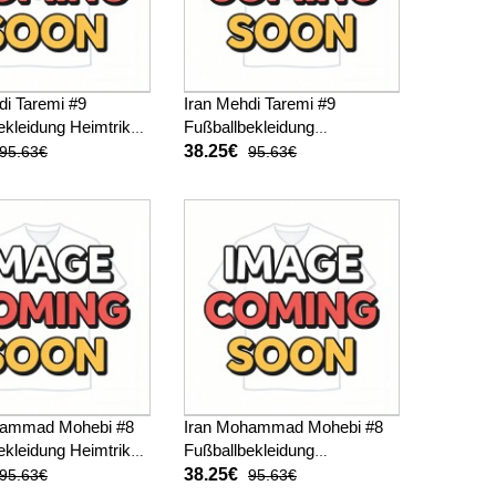
di Taremi #9
Iran Mehdi Taremi #9
ekleidung Heimtrikot
Fußballbekleidung
 Kurzarm
Auswärtstrikot WM 2026
38.25€
95.63€
95.63€
Kurzarm
hammad Mohebi #8
Iran Mohammad Mohebi #8
ekleidung Heimtrikot
Fußballbekleidung
 Kurzarm
Auswärtstrikot WM 2026
38.25€
95.63€
95.63€