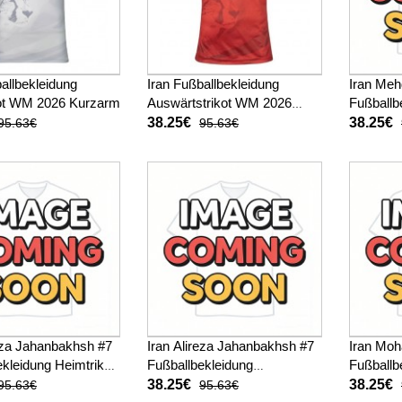
allbekleidung
Iran Fußballbekleidung
Iran Meh
ot WM 2026 Kurzarm
Auswärtstrikot WM 2026
Fußballb
Kurzarm
WM 2026
38.25€
38.25€
95.63€
95.63€
reza Jahanbakhsh #7
Iran Alireza Jahanbakhsh #7
Iran Mo
kleidung Heimtrikot
Fußballbekleidung
Fußballb
 Kurzarm
Auswärtstrikot WM 2026
WM 2026
38.25€
38.25€
95.63€
95.63€