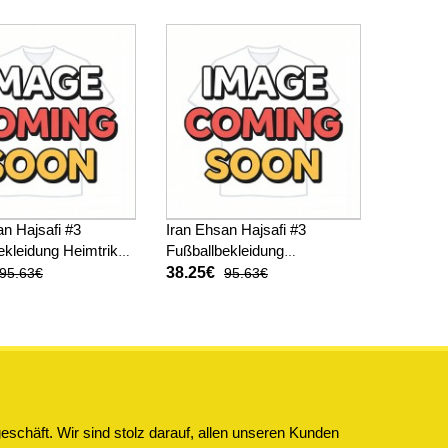
Kurzarm
an Hajsafi #3
Iran Ehsan Hajsafi #3
ekleidung Heimtrikot
Fußballbekleidung
 Kurzarm
Auswärtstrikot WM 2026
38.25€
95.63€
95.63€
Kurzarm
schäft. Wir sind stolz darauf, allen unseren Kunden