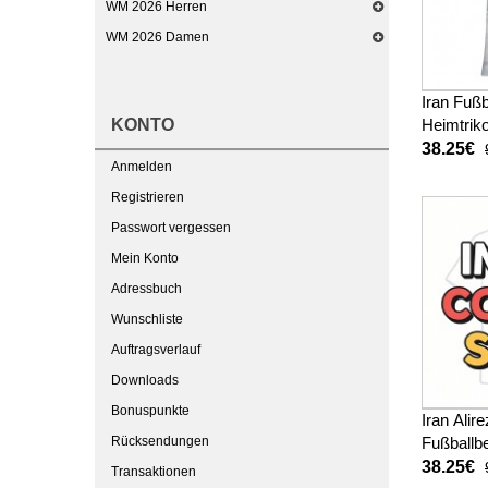
WM 2026 Herren
WM 2026 Damen
Iran Fußb
KONTO
Heimtrik
38.25€
Anmelden
Registrieren
Passwort vergessen
Mein Konto
Adressbuch
Wunschliste
Auftragsverlauf
Downloads
Bonuspunkte
Iran Ali
Rücksendungen
Fußballbe
WM 2026
38.25€
Transaktionen