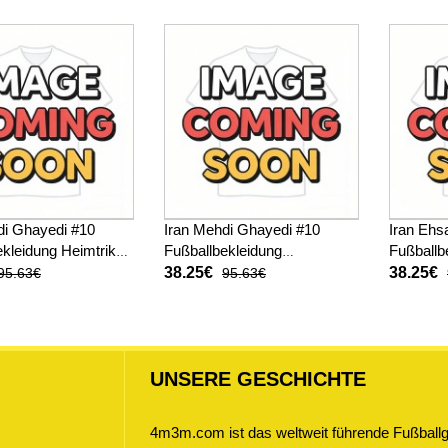
Kurzarm
di Ghayedi #10
Iran Mehdi Ghayedi #10
Iran Ehs
kleidung Heimtrikot
Fußballbekleidung
Fußballb
 Kurzarm
Auswärtstrikot WM 2026
WM 2026
38.25€
38.25€
95.63€
95.63€
Kurzarm
UNSERE GESCHICHTE
4m3m.com ist das weltweit führende Fußballge