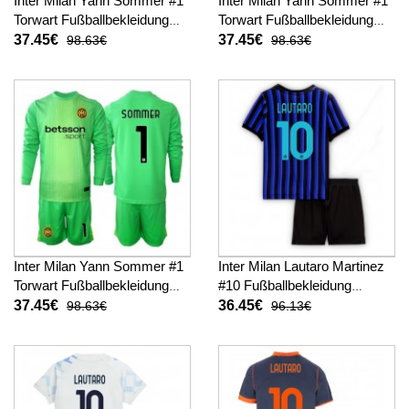
Inter Milan Yann Sommer #1
Inter Milan Yann Sommer #1
Torwart Fußballbekleidung
Torwart Fußballbekleidung
Heimtrikot Kinder 2025-26
Auswärtstrikot Kinder 2025-
37.45€
37.45€
98.63€
98.63€
Langarm (+ kurze hosen)
26 Langarm (+ kurze hosen)
Inter Milan Yann Sommer #1
Inter Milan Lautaro Martinez
Torwart Fußballbekleidung
#10 Fußballbekleidung
3rd trikot Kinder 2025-26
Heimtrikot Kinder 2025-26
37.45€
36.45€
98.63€
96.13€
Langarm (+ kurze hosen)
Kurzarm (+ kurze hosen)