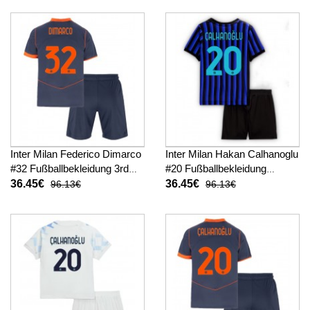
Inter Milan Federico Dimarco
Inter Milan Hakan Calhanoglu
#32 Fußballbekleidung 3rd
#20 Fußballbekleidung
trikot Kinder 2025-26
Heimtrikot Kinder 2025-26
36.45€
36.45€
96.13€
96.13€
Kurzarm (+ kurze hosen)
Kurzarm (+ kurze hosen)