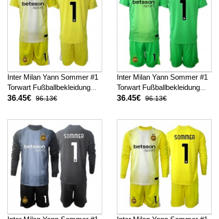
Inter Milan Yann Sommer #1
Inter Milan Yann Sommer #1
Torwart Fußballbekleidung
Torwart Fußballbekleidung
Auswärtstrikot Kinder 2025-
3rd trikot Kinder 2025-26
36.45€
36.45€
96.13€
96.13€
26 Kurzarm (+ kurze hosen)
Kurzarm (+ kurze hosen)