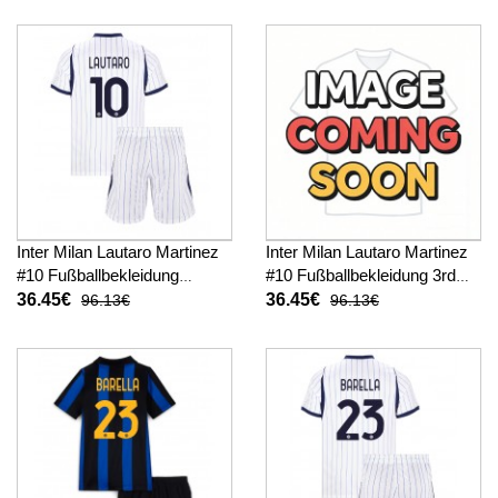
Inter Milan Lautaro Martinez
Inter Milan Lautaro Martinez
#10 Fußballbekleidung
#10 Fußballbekleidung 3rd
Auswärtstrikot Kinder 2026-
trikot Kinder 2026-27
36.45€
36.45€
96.13€
96.13€
27 Kurzarm (+ kurze hosen)
Kurzarm (+ kurze hosen)