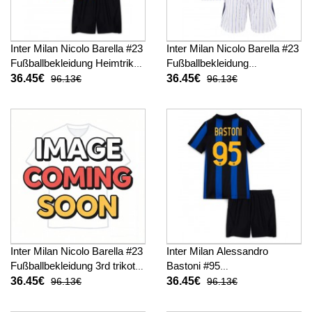
Inter Milan Nicolo Barella #23
Inter Milan Nicolo Barella #23
Fußballbekleidung Heimtrikot
Fußballbekleidung
Kinder 2026-27 Kurzarm (+
Auswärtstrikot Kinder 2026-
36.45€
36.45€
96.13€
96.13€
kurze hosen)
27 Kurzarm (+ kurze hosen)
Inter Milan Nicolo Barella #23
Inter Milan Alessandro
Fußballbekleidung 3rd trikot
Bastoni #95
Kinder 2026-27 Kurzarm (+
Fußballbekleidung Heimtrikot
36.45€
36.45€
96.13€
96.13€
kurze hosen)
Kinder 2026-27 Kurzarm (+
kurze hosen)