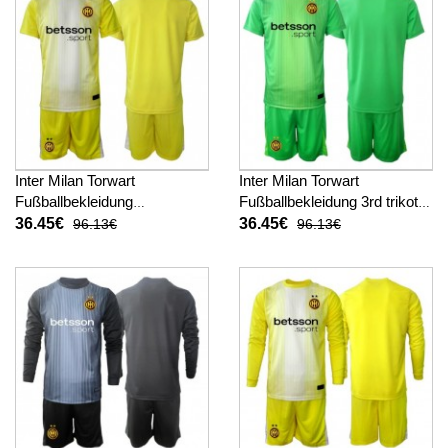
Inter Milan Torwart
Inter Milan Torwart
Fußballbekleidung
Fußballbekleidung 3rd trikot
Auswärtstrikot Kinder 2025-
Kinder 2025-26 Kurzarm (+
36.45€
36.45€
96.13€
96.13€
26 Kurzarm (+ kurze hosen)
kurze hosen)