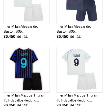
Inter Milan Alessandro
Inter Milan Alessandro
Bastoni #95
Bastoni #95
Fußballbekleidung
Fußballbekleidung 3rd trikot
36.45€
36.45€
96.13€
96.13€
Auswärtstrikot Kinder 2025-
Kinder 2025-26 Kurzarm (+
26 Kurzarm (+ kurze hosen)
kurze hosen)
Inter Milan Marcus Thuram
Inter Milan Marcus Thuram
#9 Fußballbekleidung
#9 Fußballbekleidung
Heimtrikot Kinder 2025-26
Auswärtstrikot Kinder 2025-
36.45€
36.45€
96.13€
96.13€