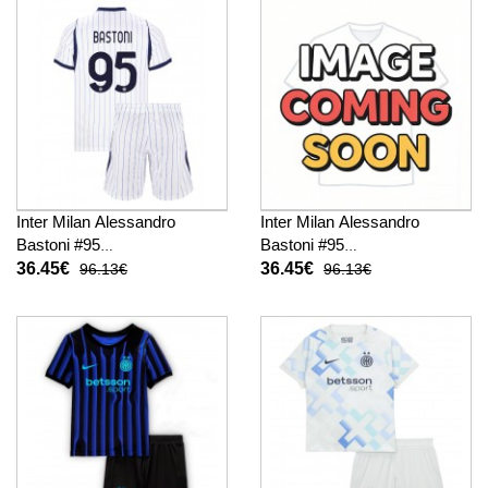
Inter Milan Alessandro
Inter Milan Alessandro
Bastoni #95
Bastoni #95
Fußballbekleidung
Fußballbekleidung 3rd trikot
36.45€
36.45€
96.13€
96.13€
Auswärtstrikot Kinder 2026-
Kinder 2026-27 Kurzarm (+
27 Kurzarm (+ kurze hosen)
kurze hosen)