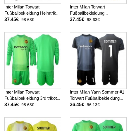
Inter Milan Torwart
Inter Milan Torwart
Fußballbekleidung Heimtrikot
Fußballbekleidung
Kinder 2025-26 Langarm (+
Auswärtstrikot Kinder 2025-
37.45€
37.45€
98.63€
98.63€
kurze hosen)
26 Langarm (+ kurze hosen)
Inter Milan Torwart
Inter Milan Yann Sommer #1
Fußballbekleidung 3rd trikot
Torwart Fußballbekleidung
Kinder 2025-26 Langarm (+
Heimtrikot Kinder 2025-26
37.45€
36.45€
98.63€
96.13€
kurze hosen)
Kurzarm (+ kurze hosen)