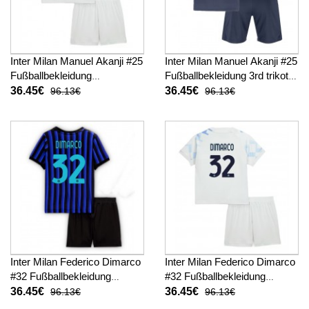
Inter Milan Manuel Akanji #25
Inter Milan Manuel Akanji #25
Fußballbekleidung
Fußballbekleidung 3rd trikot
Auswärtstrikot Kinder 2025-
Kinder 2025-26 Kurzarm (+
36.45€
36.45€
96.13€
96.13€
26 Kurzarm (+ kurze hosen)
kurze hosen)
Inter Milan Federico Dimarco
Inter Milan Federico Dimarco
#32 Fußballbekleidung
#32 Fußballbekleidung
Heimtrikot Kinder 2025-26
Auswärtstrikot Kinder 2025-
36.45€
36.45€
96.13€
96.13€
Kurzarm (+ kurze hosen)
26 Kurzarm (+ kurze hosen)