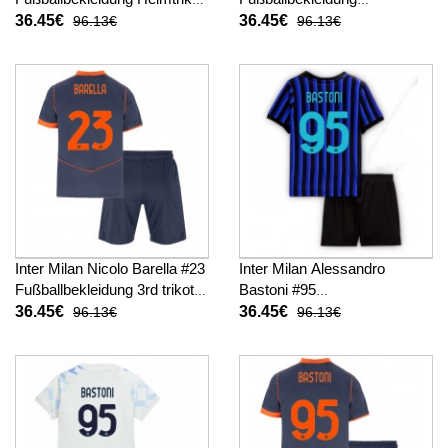
Kinder 2025-26 Kurzarm (+
Auswärtstrikot Kinder 2025-
36.45€
36.45€
96.13€
96.13€
kurze hosen)
26 Kurzarm (+ kurze hosen)
Inter Milan Nicolo Barella #23
Inter Milan Alessandro
Fußballbekleidung 3rd trikot
Bastoni #95
Kinder 2025-26 Kurzarm (+
Fußballbekleidung Heimtrikot
36.45€
36.45€
96.13€
96.13€
kurze hosen)
Kinder 2025-26 Kurzarm (+
kurze hosen)