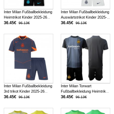
Inter Milan Fußballbekleidung
Inter Milan Fußballbekleidung
Heimtrikot Kinder 2025-26
Auswärtstrikot Kinder 2025-
Kurzarm (+ kurze hosen)
26 Kurzarm (+ kurze hosen)
36.45€
36.45€
96.13€
96.13€
Inter Milan Fußballbekleidung
Inter Milan Torwart
3rd trikot Kinder 2025-26
Fußballbekleidung Heimtrikot
Kurzarm (+ kurze hosen)
Kinder 2025-26 Kurzarm (+
36.45€
36.45€
96.13€
96.13€
kurze hosen)