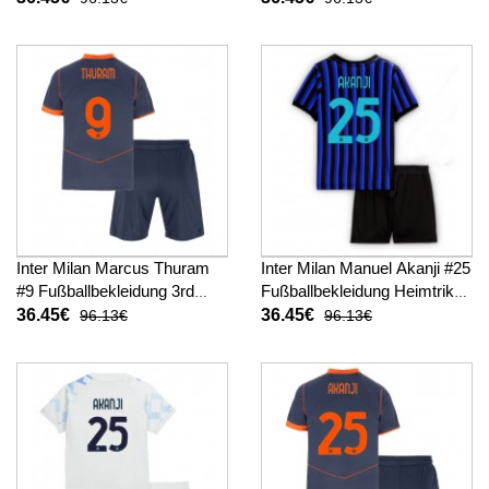
Kurzarm (+ kurze hosen)
26 Kurzarm (+ kurze hosen)
Inter Milan Marcus Thuram
Inter Milan Manuel Akanji #25
#9 Fußballbekleidung 3rd
Fußballbekleidung Heimtrikot
trikot Kinder 2025-26
Kinder 2025-26 Kurzarm (+
36.45€
36.45€
96.13€
96.13€
Kurzarm (+ kurze hosen)
kurze hosen)