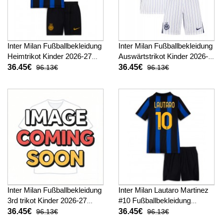
Inter Milan Fußballbekleidung
Inter Milan Fußballbekleidung
Heimtrikot Kinder 2026-27
Auswärtstrikot Kinder 2026-
Kurzarm (+ kurze hosen)
27 Kurzarm (+ kurze hosen)
36.45€
36.45€
96.13€
96.13€
Inter Milan Fußballbekleidung
Inter Milan Lautaro Martinez
3rd trikot Kinder 2026-27
#10 Fußballbekleidung
Kurzarm (+ kurze hosen)
Heimtrikot Kinder 2026-27
36.45€
36.45€
96.13€
96.13€
Kurzarm (+ kurze hosen)