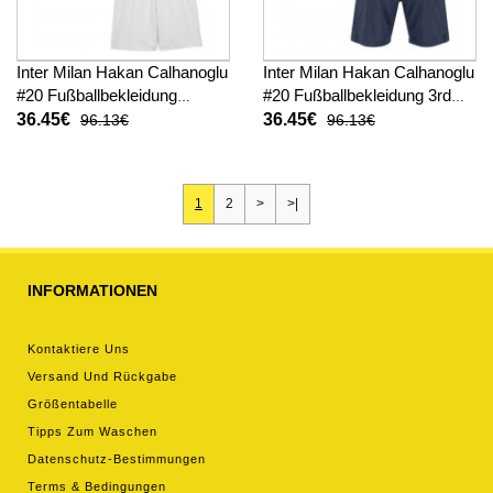
Inter Milan Hakan Calhanoglu
Inter Milan Hakan Calhanoglu
#20 Fußballbekleidung
#20 Fußballbekleidung 3rd
Auswärtstrikot Kinder 2025-
trikot Kinder 2025-26
36.45€
36.45€
96.13€
96.13€
26 Kurzarm (+ kurze hosen)
Kurzarm (+ kurze hosen)
1
2
>
>|
INFORMATIONEN
Kontaktiere Uns
Versand Und Rückgabe
Größentabelle
Tipps Zum Waschen
Datenschutz-Bestimmungen
Terms & Bedingungen