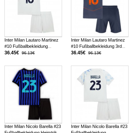
Inter Milan Lautaro Martinez
Inter Milan Lautaro Martinez
#10 Fußballbekleidung
#10 Fußballbekleidung 3rd
Auswärtstrikot Kinder 2025-
trikot Kinder 2025-26
36.45€
36.45€
96.13€
96.13€
26 Kurzarm (+ kurze hosen)
Kurzarm (+ kurze hosen)
Inter Milan Nicolo Barella #23
Inter Milan Nicolo Barella #23
Fußballbekleidung Heimtrikot
Fußballbekleidung