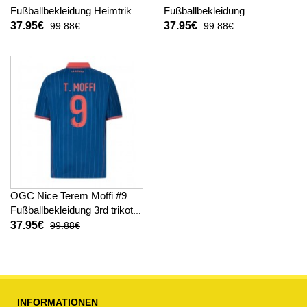
Fußballbekleidung Heimtrikot
Fußballbekleidung
2025-26 Kurzarm
Auswärtstrikot 2025-26
37.95€
37.95€
99.88€
99.88€
Kurzarm
OGC Nice Terem Moffi #9
Fußballbekleidung 3rd trikot
2025-26 Kurzarm
37.95€
99.88€
INFORMATIONEN