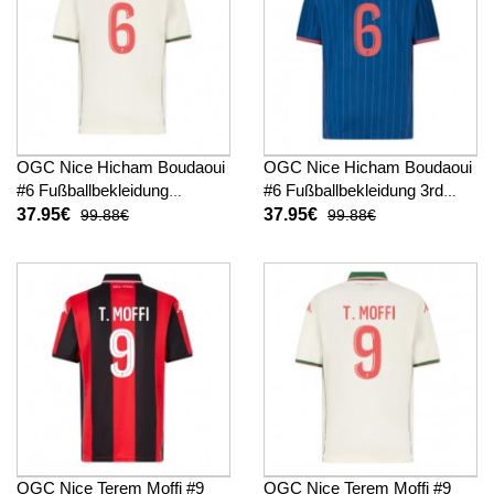
OGC Nice Hicham Boudaoui
OGC Nice Hicham Boudaoui
#6 Fußballbekleidung
#6 Fußballbekleidung 3rd
Auswärtstrikot 2025-26
trikot 2025-26 Kurzarm
37.95€
37.95€
99.88€
99.88€
Kurzarm
OGC Nice Terem Moffi #9
OGC Nice Terem Moffi #9