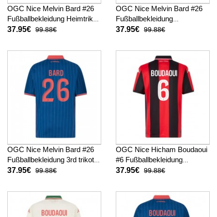
OGC Nice Melvin Bard #26
OGC Nice Melvin Bard #26
Fußballbekleidung Heimtrikot
Fußballbekleidung
2025-26 Kurzarm
Auswärtstrikot 2025-26
37.95€
37.95€
99.88€
99.88€
Kurzarm
OGC Nice Melvin Bard #26
OGC Nice Hicham Boudaoui
Fußballbekleidung 3rd trikot
#6 Fußballbekleidung
2025-26 Kurzarm
Heimtrikot 2025-26 Kurzarm
37.95€
37.95€
99.88€
99.88€