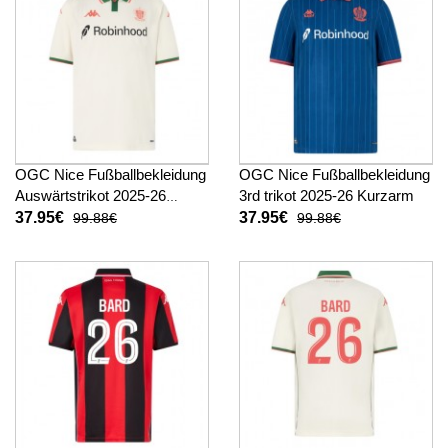
OGC Nice Fußballbekleidung
OGC Nice Fußballbekleidung
Auswärtstrikot 2025-26
3rd trikot 2025-26 Kurzarm
Kurzarm
37.95€
37.95€
99.88€
99.88€