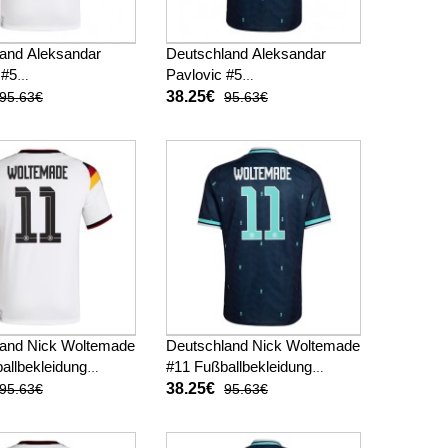
and Aleksandar
Deutschland Aleksandar
 #5
Pavlovic #5
ekleidung Heimtrikot
Fußballbekleidung
38.25€
95.63€
95.63€
 Kurzarm
Auswärtstrikot WM 2026
Kurzarm
land Nick Woltemade
Deutschland Nick Woltemade
allbekleidung
#11 Fußballbekleidung
kot WM 2026 Kurzarm
Auswärtstrikot WM 2026
38.25€
95.63€
95.63€
Kurzarm