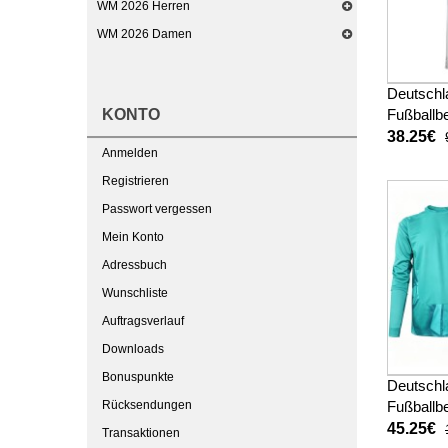
WM 2026 Herren
WM 2026 Damen
Deutschl
KONTO
Fußballbe
WM 2026
38.25€
Anmelden
Registrieren
Passwort vergessen
Mein Konto
Adressbuch
Wunschliste
Auftragsverlauf
Downloads
Bonuspunkte
Deutschl
Rücksendungen
Fußballbe
WM 2026
45.25€
Transaktionen