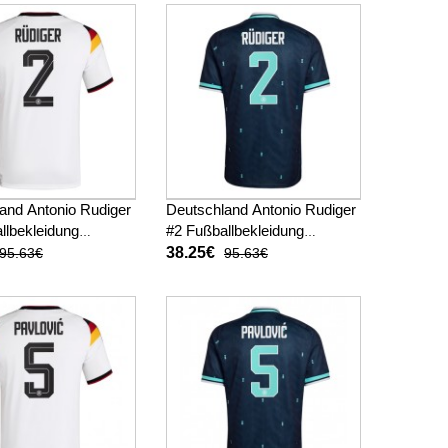
Kurzarm
and Antonio Rudiger
Deutschland Antonio Rudiger
llbekleidung
#2 Fußballbekleidung
kot WM 2026 Kurzarm
Auswärtstrikot WM 2026
38.25€
95.63€
95.63€
Kurzarm