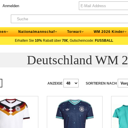
Anmelden
men
Nationalmannschaf
Torwart
WM 2026 Kinder
Erhalten Sie
10%
Rabatt über
70€
, Gutscheincode:
FUSSBALL
Deutschland WM 2
ANZEIGE
SORTIEREN NACH