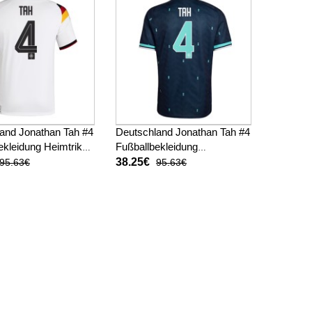
and Jonathan Tah #4
Deutschland Jonathan Tah #4
ekleidung Heimtrikot
Fußballbekleidung
 Kurzarm
Auswärtstrikot WM 2026
38.25€
95.63€
95.63€
Kurzarm