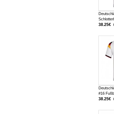
Deutschl
Schlotte
Fußballbe
38.25€
WM 2026
Deutschla
#16 Fußb
Heimtrik
38.25€