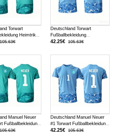
and Torwart
Deutschland Torwart
ekleidung Heimtrikot
Fußballbekleidung
 Kurzarm
Auswärtstrikot WM 2026
42.25€
105.63€
105.63€
Kurzarm
land Manuel Neuer
Deutschland Manuel Neuer
rt Fußballbekleidung
#1 Torwart Fußballbekleidung
kot WM 2026 Kurzarm
Auswärtstrikot WM 2026
42.25€
105.63€
105.63€