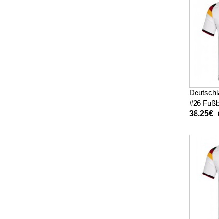
Deutschl
#26 Fußb
Heimtrik
38.25€