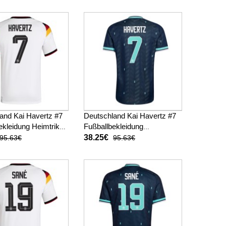
Kurzarm
and Kai Havertz #7
Deutschland Kai Havertz #7
ekleidung Heimtrikot
Fußballbekleidung
 Kurzarm
Auswärtstrikot WM 2026
38.25€
95.63€
95.63€
Kurzarm