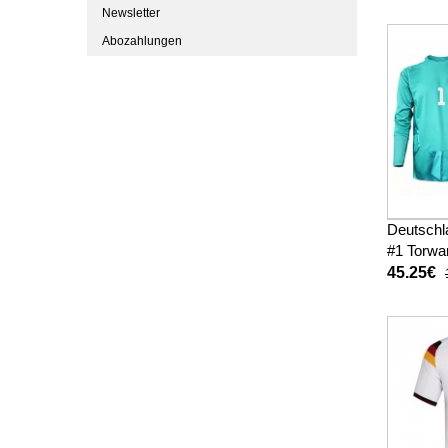
Newsletter
Abozahlungen
Deutschl
#1 Torwa
Heimtrik
45.25€
Langarm