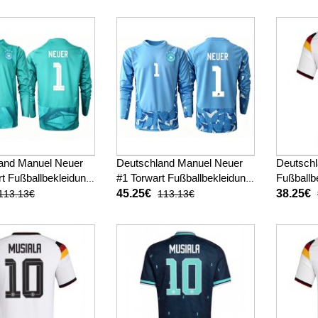
Langarm
and Manuel Neuer
Deutschland Manuel Neuer
Deutschl
rt Fußballbekleidung
#1 Torwart Fußballbekleidung
Fußballb
ot WM 2026
Auswärtstrikot WM 2026
WM 2026
45.25€
38.25€
113.13€
113.13€
Langarm