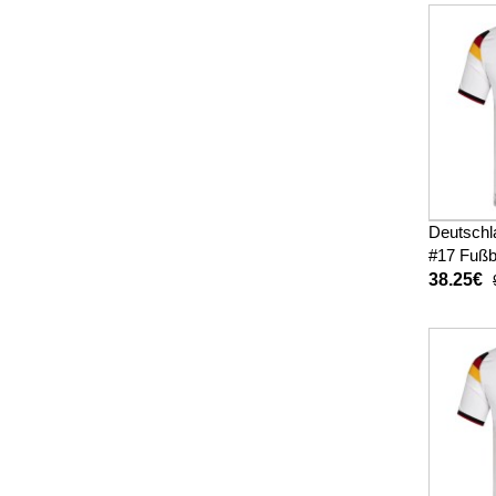
Deutschla
#17 Fußb
Heimtrik
38.25€