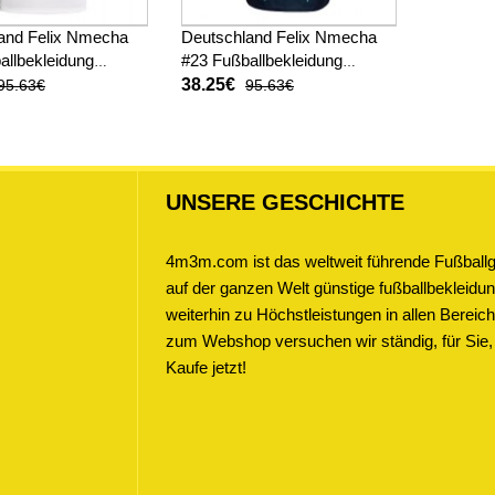
and Felix Nmecha
Deutschland Felix Nmecha
allbekleidung
#23 Fußballbekleidung
ot WM 2026 Kurzarm
Auswärtstrikot WM 2026
38.25€
95.63€
95.63€
Kurzarm
UNSERE GESCHICHTE
4m3m.com ist das weltweit führende Fußballge
auf der ganzen Welt günstige fußballbekleidung
weiterhin zu Höchstleistungen in allen Bere
zum Webshop versuchen wir ständig, für Sie,
Kaufe jetzt!