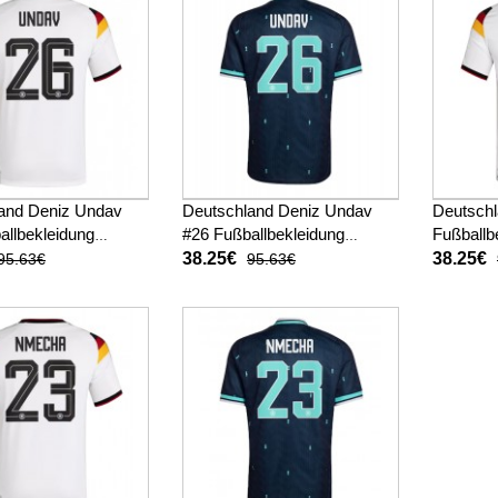
and Deniz Undav
Deutschland Deniz Undav
Deutschl
allbekleidung
#26 Fußballbekleidung
Fußballb
ot WM 2026 Kurzarm
Auswärtstrikot WM 2026
WM 2026
38.25€
38.25€
95.63€
95.63€
Kurzarm