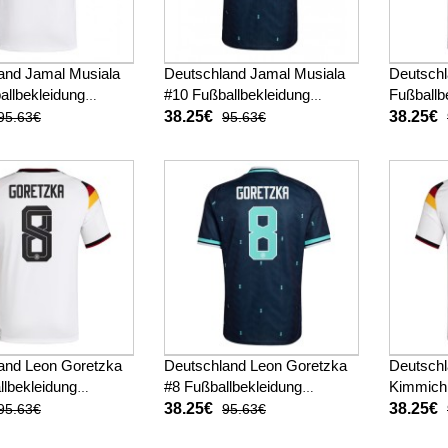
and Jamal Musiala
Deutschland Jamal Musiala
Deutschl
allbekleidung
#10 Fußballbekleidung
Fußballb
ot WM 2026 Kurzarm
Auswärtstrikot WM 2026
WM 2026
38.25€
38.25€
95.63€
95.63€
Kurzarm
and Leon Goretzka
Deutschland Leon Goretzka
Deutsch
llbekleidung
#8 Fußballbekleidung
Kimmich
ot WM 2026 Kurzarm
Auswärtstrikot WM 2026
Fußballb
38.25€
38.25€
95.63€
95.63€
Kurzarm
WM 2026