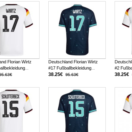
nd Florian Wirtz
Deutschland Florian Wirtz
Deutschl
allbekleidung
#17 Fußballbekleidung
#2 Fußba
ot WM 2026 Kurzarm
Auswärtstrikot WM 2026
Heimtri
38.25€
38.25€
95.63€
95.63€
Kurzarm