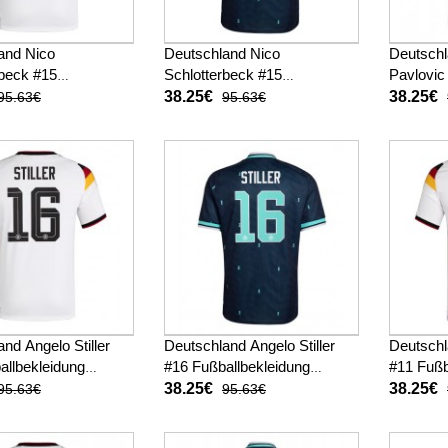
and Nico
Deutschland Nico
Deutschl
rbeck #15
Schlotterbeck #15
Pavlovic
kleidung Heimtrikot
Fußballbekleidung
Fußballb
38.25€
38.25€
95.63€
95.63€
 Kurzarm
Auswärtstrikot WM 2026
WM 2026
Kurzarm
nd Angelo Stiller
Deutschland Angelo Stiller
Deutsch
allbekleidung
#16 Fußballbekleidung
#11 Fußb
ot WM 2026 Kurzarm
Auswärtstrikot WM 2026
Heimtri
38.25€
38.25€
95.63€
95.63€
Kurzarm