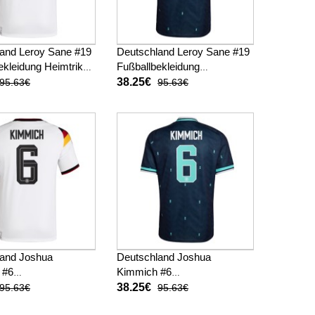
and Leroy Sane #19
Deutschland Leroy Sane #19
ekleidung Heimtrikot
Fußballbekleidung
 Kurzarm
Auswärtstrikot WM 2026
38.25€
95.63€
95.63€
Kurzarm
land Joshua
Deutschland Joshua
 #6
Kimmich #6
ekleidung Heimtrikot
Fußballbekleidung
38.25€
95.63€
95.63€
 Kurzarm
Auswärtstrikot WM 2026