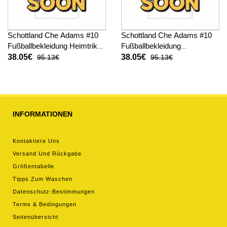
Schottland Che Adams #10
Schottland Che Adams #10
Fußballbekleidung Heimtrikot
Fußballbekleidung
Damen WM 2026 Kurzarm
Auswärtstrikot Damen WM
38.05€
38.05€
95.13€
95.13€
2026 Kurzarm
INFORMATIONEN
Kontaktiere Uns
Versand Und Rückgabe
Größentabelle
Tipps Zum Waschen
Datenschutz-Bestimmungen
Terms & Bedingungen
Seitenübersicht