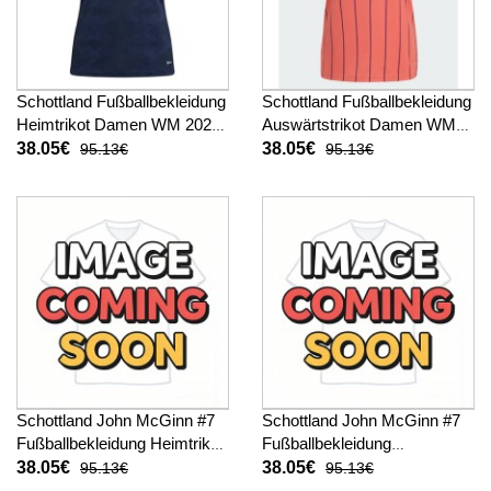
Schottland Fußballbekleidung
Schottland Fußballbekleidung
Heimtrikot Damen WM 2026
Auswärtstrikot Damen WM
Kurzarm
2026 Kurzarm
38.05€
38.05€
95.13€
95.13€
Schottland John McGinn #7
Schottland John McGinn #7
Fußballbekleidung Heimtrikot
Fußballbekleidung
Damen WM 2026 Kurzarm
Auswärtstrikot Damen WM
38.05€
38.05€
95.13€
95.13€
2026 Kurzarm