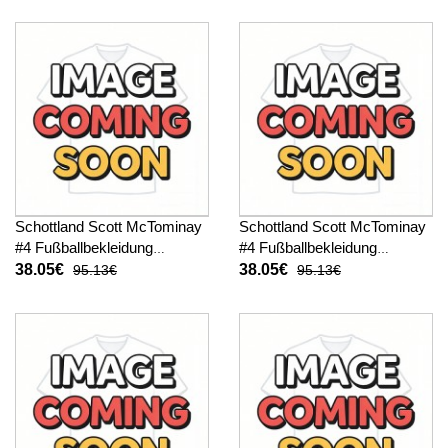
Schottland Scott McTominay
Schottland Scott McTominay
#4 Fußballbekleidung
#4 Fußballbekleidung
Heimtrikot Damen WM 2026
Auswärtstrikot Damen WM
38.05€
38.05€
95.13€
95.13€
Kurzarm
2026 Kurzarm