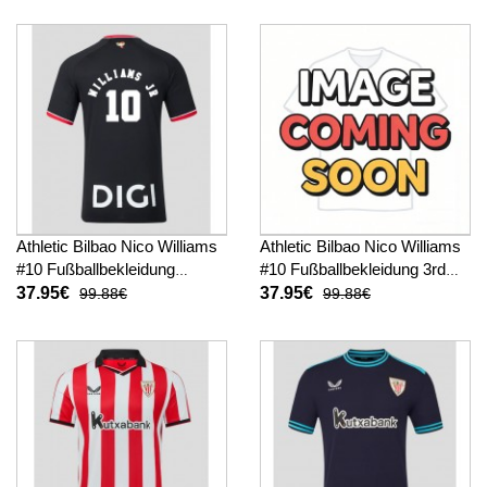
Athletic Bilbao Nico Williams
Athletic Bilbao Nico Williams
#10 Fußballbekleidung
#10 Fußballbekleidung 3rd
Auswärtstrikot 2026-27
trikot 2026-27 Kurzarm
37.95€
37.95€
99.88€
99.88€
Kurzarm