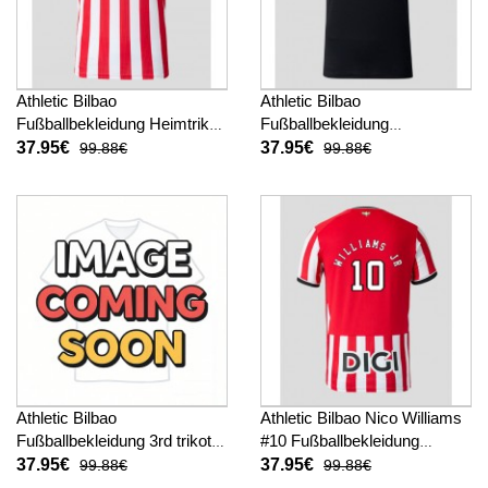
Athletic Bilbao
Athletic Bilbao
Fußballbekleidung Heimtrikot
Fußballbekleidung
2026-27 Kurzarm
Auswärtstrikot 2026-27
37.95€
37.95€
99.88€
99.88€
Kurzarm
Athletic Bilbao
Athletic Bilbao Nico Williams
Fußballbekleidung 3rd trikot
#10 Fußballbekleidung
2026-27 Kurzarm
Heimtrikot 2026-27 Kurzarm
37.95€
37.95€
99.88€
99.88€