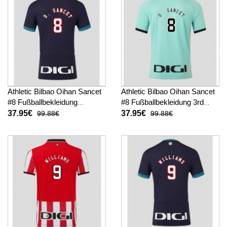
Athletic Bilbao Oihan Sancet
Athletic Bilbao Oihan Sancet
#8 Fußballbekleidung
#8 Fußballbekleidung 3rd
Auswärtstrikot 2025-26
trikot 2025-26 Kurzarm
37.95€
37.95€
99.88€
99.88€
Kurzarm