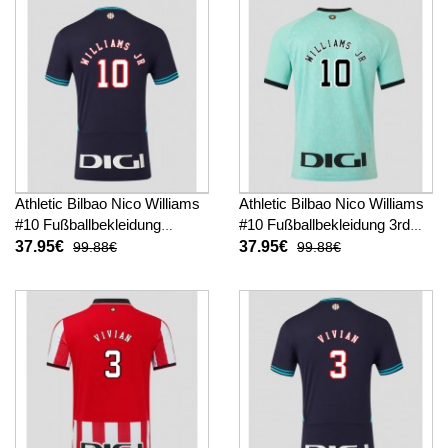
Athletic Bilbao Nico Williams
Athletic Bilbao Nico Williams
#10 Fußballbekleidung
#10 Fußballbekleidung 3rd
Auswärtstrikot 2025-26
trikot 2025-26 Kurzarm
37.95€
37.95€
99.88€
99.88€
Kurzarm