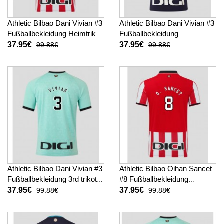
Athletic Bilbao Dani Vivian #3
Athletic Bilbao Dani Vivian #3
Fußballbekleidung Heimtrikot
Fußballbekleidung
2025-26 Kurzarm
Auswärtstrikot 2025-26
37.95€
37.95€
99.88€
99.88€
Kurzarm
Athletic Bilbao Dani Vivian #3
Athletic Bilbao Oihan Sancet
Fußballbekleidung 3rd trikot
#8 Fußballbekleidung
2025-26 Kurzarm
Heimtrikot 2025-26 Kurzarm
37.95€
37.95€
99.88€
99.88€