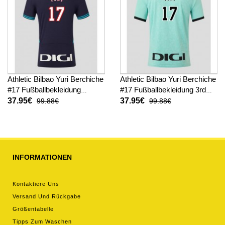
Athletic Bilbao Yuri Berchiche
Athletic Bilbao Yuri Berchiche
#17 Fußballbekleidung
#17 Fußballbekleidung 3rd
Auswärtstrikot 2025-26
trikot 2025-26 Kurzarm
37.95€
37.95€
99.88€
99.88€
Kurzarm
INFORMATIONEN
Kontaktiere Uns
Versand Und Rückgabe
Größentabelle
Tipps Zum Waschen