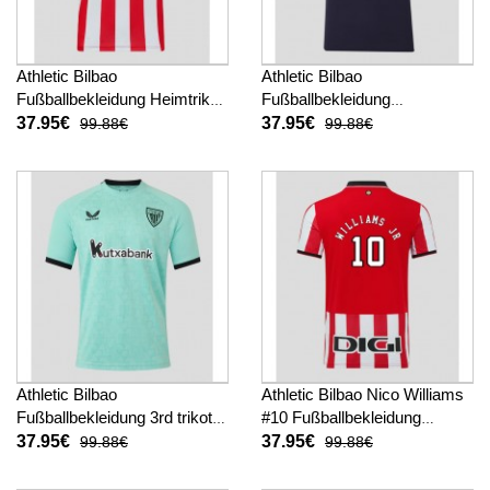
Athletic Bilbao
Athletic Bilbao
Fußballbekleidung Heimtrikot
Fußballbekleidung
2025-26 Kurzarm
Auswärtstrikot 2025-26
37.95€
37.95€
99.88€
99.88€
Kurzarm
Athletic Bilbao
Athletic Bilbao Nico Williams
Fußballbekleidung 3rd trikot
#10 Fußballbekleidung
2025-26 Kurzarm
Heimtrikot 2025-26 Kurzarm
37.95€
37.95€
99.88€
99.88€