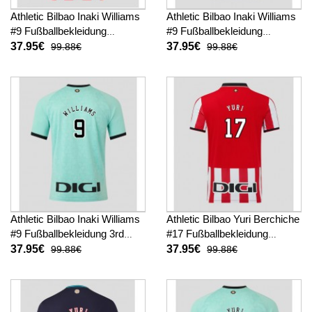
Athletic Bilbao Inaki Williams
Athletic Bilbao Inaki Williams
#9 Fußballbekleidung
#9 Fußballbekleidung
Heimtrikot 2025-26 Kurzarm
Auswärtstrikot 2025-26
37.95€
37.95€
99.88€
99.88€
Kurzarm
Athletic Bilbao Inaki Williams
Athletic Bilbao Yuri Berchiche
#9 Fußballbekleidung 3rd
#17 Fußballbekleidung
trikot 2025-26 Kurzarm
Heimtrikot 2025-26 Kurzarm
37.95€
37.95€
99.88€
99.88€