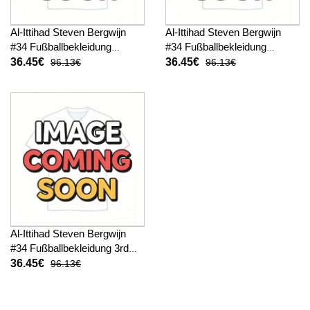
Al-Ittihad Steven Bergwijn
Al-Ittihad Steven Bergwijn
#34 Fußballbekleidung
#34 Fußballbekleidung
Heimtrikot Kinder 2025-26
Auswärtstrikot Kinder 2025-
36.45€
36.45€
96.13€
96.13€
Kurzarm (+ kurze hosen)
26 Kurzarm (+ kurze hosen)
Al-Ittihad Steven Bergwijn
#34 Fußballbekleidung 3rd
trikot Kinder 2025-26
36.45€
96.13€
Kurzarm (+ kurze hosen)