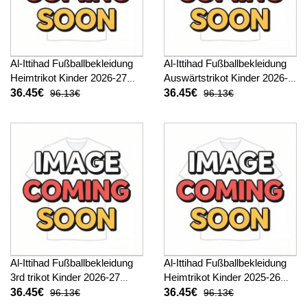
Al-Ittihad Fußballbekleidung
Al-Ittihad Fußballbekleidung
Heimtrikot Kinder 2026-27
Auswärtstrikot Kinder 2026-
Kurzarm (+ kurze hosen)
27 Kurzarm (+ kurze hosen)
36.45€
36.45€
96.13€
96.13€
Al-Ittihad Fußballbekleidung
Al-Ittihad Fußballbekleidung
3rd trikot Kinder 2026-27
Heimtrikot Kinder 2025-26
Kurzarm (+ kurze hosen)
Kurzarm (+ kurze hosen)
36.45€
36.45€
96.13€
96.13€