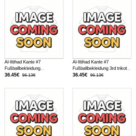
Al-Ittihad Kante #7
Al-Ittihad Kante #7
Fußballbekleidung
Fußballbekleidung 3rd trikot
Auswärtstrikot Kinder 2025-
Kinder 2025-26 Kurzarm (+
36.45€
36.45€
96.13€
96.13€
26 Kurzarm (+ kurze hosen)
kurze hosen)