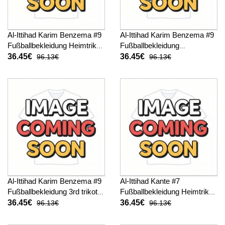
Al-Ittihad Karim Benzema #9
Al-Ittihad Karim Benzema #9
Fußballbekleidung Heimtrikot
Fußballbekleidung
Kinder 2025-26 Kurzarm (+
Auswärtstrikot Kinder 2025-
36.45€
36.45€
96.13€
96.13€
kurze hosen)
26 Kurzarm (+ kurze hosen)
Al-Ittihad Karim Benzema #9
Al-Ittihad Kante #7
Fußballbekleidung 3rd trikot
Fußballbekleidung Heimtrikot
Kinder 2025-26 Kurzarm (+
Kinder 2025-26 Kurzarm (+
36.45€
36.45€
96.13€
96.13€
kurze hosen)
kurze hosen)