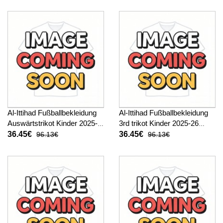
Al-Ittihad Fußballbekleidung
Al-Ittihad Fußballbekleidung
Auswärtstrikot Kinder 2025-
3rd trikot Kinder 2025-26
26 Kurzarm (+ kurze hosen)
Kurzarm (+ kurze hosen)
36.45€
36.45€
96.13€
96.13€