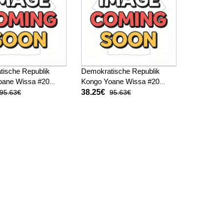
ische Republik
Demokratische Republik
oane Wissa #20
Kongo Yoane Wissa #20
ekleidung Heimtrikot
Fußballbekleidung
38.25€
95.63€
95.63€
 Kurzarm
Auswärtstrikot WM 2026
Kurzarm