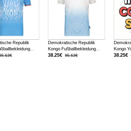
ische Republik
Demokratische Republik
Demokrat
ßballbekleidung
Kongo Fußballbekleidung
Kongo Y
ot WM 2026 Kurzarm
Auswärtstrikot WM 2026
Fußballb
38.25€
38.25€
95.63€
95.63€
Kurzarm
WM 2026