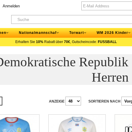
Anmelden
men
Nationalmannschaf
Torwart
WM 2026 Kinder
Erhalten Sie
10%
Rabatt über
70€
, Gutscheincode:
FUSSBALL
Demokratische Republi
Herren
ANZEIGE
SORTIEREN NACH