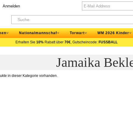
Anmelden
men
Nationalmannschaf
Torwart
WM 2026 Kinder
Erhalten Sie
10%
Rabatt über
70€
, Gutscheincode:
FUSSBALL
Jamaika Bekl
ukte in dieser Kategorie vorhanden.