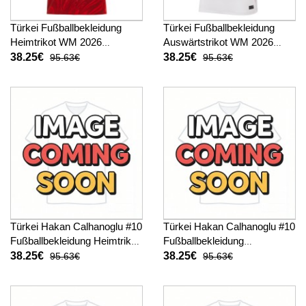
Türkei Fußballbekleidung
Türkei Fußballbekleidung
Heimtrikot WM 2026
Auswärtstrikot WM 2026
Kurzarm
Kurzarm
38.25€
38.25€
95.63€
95.63€
Türkei Hakan Calhanoglu #10
Türkei Hakan Calhanoglu #10
Fußballbekleidung Heimtrikot
Fußballbekleidung
WM 2026 Kurzarm
Auswärtstrikot WM 2026
38.25€
38.25€
95.63€
95.63€
Kurzarm