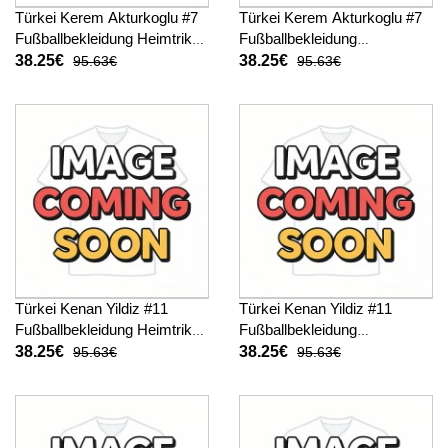
Türkei Kerem Akturkoglu #7
Türkei Kerem Akturkoglu #7
Fußballbekleidung Heimtrikot
Fußballbekleidung
WM 2026 Kurzarm
Auswärtstrikot WM 2026
38.25€
38.25€
95.63€
95.63€
Kurzarm
Türkei Kenan Yildiz #11
Türkei Kenan Yildiz #11
Fußballbekleidung Heimtrikot
Fußballbekleidung
WM 2026 Kurzarm
Auswärtstrikot WM 2026
38.25€
38.25€
95.63€
95.63€
Kurzarm