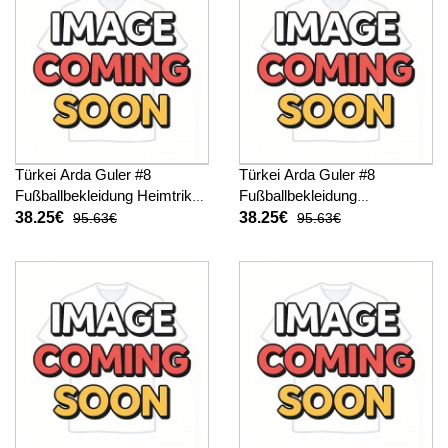
Türkei Arda Guler #8
Türkei Arda Guler #8
Fußballbekleidung Heimtrikot
Fußballbekleidung
WM 2026 Kurzarm
Auswärtstrikot WM 2026
38.25€
38.25€
95.63€
95.63€
Kurzarm