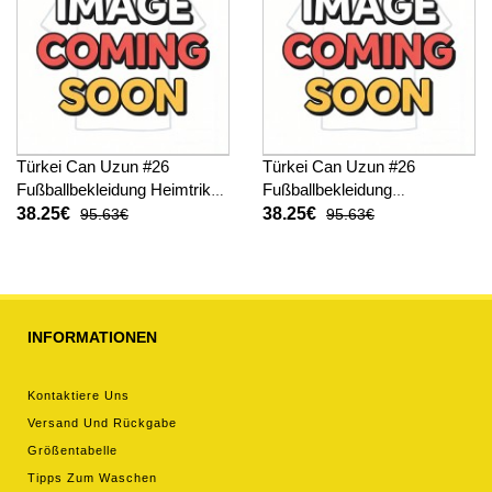
Türkei Can Uzun #26
Türkei Can Uzun #26
Fußballbekleidung Heimtrikot
Fußballbekleidung
WM 2026 Kurzarm
Auswärtstrikot WM 2026
38.25€
38.25€
95.63€
95.63€
Kurzarm
INFORMATIONEN
Kontaktiere Uns
Versand Und Rückgabe
Größentabelle
Tipps Zum Waschen