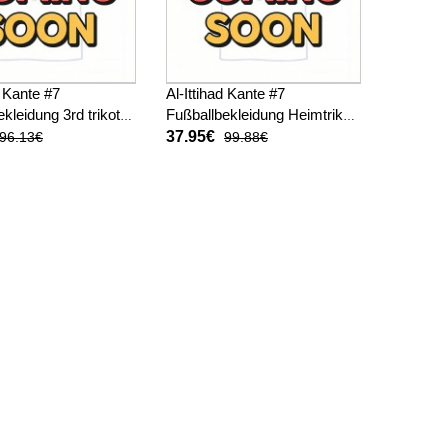
d Kante #7
Al-Ittihad Kante #7
kleidung 3rd trikot
Fußballbekleidung Heimtrikot
025-26 Kurzarm (+
2025-26 Kurzarm
37.95€
96.13€
99.88€
sen)