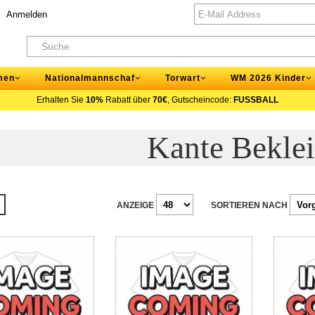
Anmelden
men
Nationalmannschaf
Torwart
WM 2026 Kinder
Erhalten Sie
10%
Rabatt über
70€
, Gutscheincode:
FUSSBALL
Kante Bekle
ANZEIGE
SORTIEREN NACH