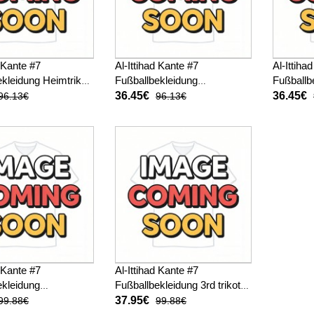
d Kante #7
Al-Ittihad Kante #7
Al-Ittiha
kleidung Heimtrikot
Fußballbekleidung
Fußballbe
025-26 Kurzarm (+
Auswärtstrikot Kinder 2025-
Kinder 2
36.45€
36.45€
96.13€
96.13€
sen)
26 Kurzarm (+ kurze hosen)
kurze ho
d Kante #7
Al-Ittihad Kante #7
ekleidung
Fußballbekleidung 3rd trikot
trikot 2025-26
2025-26 Kurzarm
37.95€
99.88€
99.88€