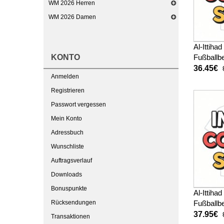
WM 2026 Herren
WM 2026 Damen
Al-Ittiha
KONTO
Fußballbe
Kinder 2
36.45€
Anmelden
kurze ho
Registrieren
Passwort vergessen
Mein Konto
Adressbuch
Wunschliste
Auftragsverlauf
Downloads
Bonuspunkte
Al-Ittiha
Rücksendungen
Fußballb
Auswärts
37.95€
Transaktionen