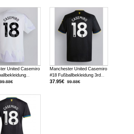
(+ kurze hosen)
26 Kurzarm (+ kurze hosen)
ter United Casemiro
Manchester United Casemiro
allbekleidung
#18 Fußballbekleidung 3rd
trikot 2025-26
trikot 2025-26 Kurzarm
37.95€
99.88€
99.88€