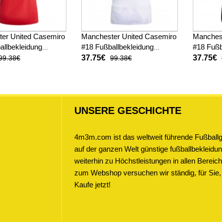
er United Casemiro
Manchester United Casemiro
Manches
allbekleidung
#18 Fußballbekleidung
#18 Fußb
ot Damen 2025-26
Auswärtstrikot Damen 2025-
trikot D
37.75€
37.75€
99.38€
99.38€
26 Kurzarm
Kurzarm
UNSERE GESCHICHTE
4m3m.com ist das weltweit führende Fußballge
auf der ganzen Welt günstige fußballbekleidung
weiterhin zu Höchstleistungen in allen Bere
zum Webshop versuchen wir ständig, für Sie,
Kaufe jetzt!