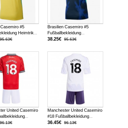
n Casemiro #5
Brasilien Casemiro #5
ekleidung Heimtrikot
Fußballbekleidung
 Kurzarm
Auswärtstrikot WM 2026
38.25€
95.63€
95.63€
Kurzarm
ter United Casemiro
Manchester United Casemiro
allbekleidung
#18 Fußballbekleidung
ot Kinder 2025-26
Auswärtstrikot Kinder 2025-
36.45€
96.13€
96.13€