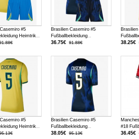
n Casemiro #5
Brasilien Casemiro #5
Brasilie
kleidung Heimtrikot
Fußballbekleidung
Fußballb
M 2026 Kurzarm (+
Auswärtstrikot Kinder WM
WM 2026
36.75€
38.25€
91.88€
91.88€
sen)
2026 Kurzarm (+ kurze
hosen)
n Casemiro #5
Brasilien Casemiro #5
Manches
kleidung Heimtrikot
Fußballbekleidung
#18 Fußb
M 2026 Kurzarm
Auswärtstrikot Damen WM
Heimtrik
38.05€
36.45€
95.13€
95.13€