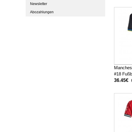
Newsletter
Abozahlungen
Manchest
#18 Fußb
trikot Ki
36.45€
Kurzarm 