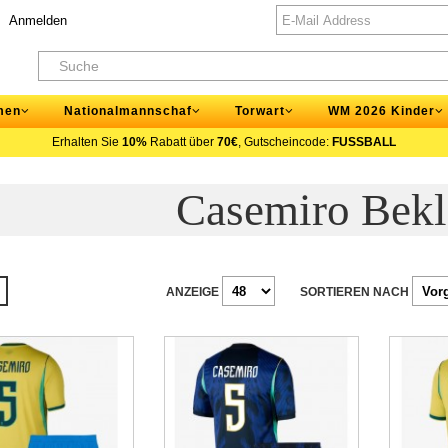
Anmelden
men
Nationalmannschaf
Torwart
WM 2026 Kinder
Erhalten Sie
10%
Rabatt über
70€
, Gutscheincode:
FUSSBALL
Casemiro Bekl
ANZEIGE
SORTIEREN NACH