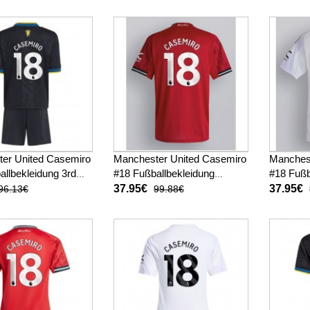
2026 Kurzarm
Kurzarm 
er United Casemiro
Manchester United Casemiro
Manches
allbekleidung 3rd
#18 Fußballbekleidung
#18 Fußb
nder 2025-26
Heimtrikot 2025-26 Kurzarm
Auswärts
37.95€
37.95€
96.13€
99.88€
(+ kurze hosen)
Kurzarm