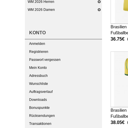
WM 2026 Herren
WM 2026 Damen
Brasilie
KONTO
Fußballbe
Kinder W
36.75€
Anmelden
kurze ho
Registrieren
Passwort vergessen
Mein Konto
Adressbuch
Wunschliste
Auftragsverlauf
Downloads
Bonuspunkte
Brasilie
Rücksendungen
Fußballbe
Damen W
38.05€
Transaktionen