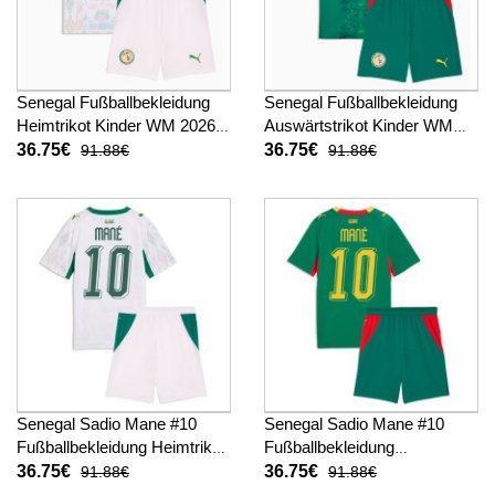
Senegal Fußballbekleidung
Senegal Fußballbekleidung
Heimtrikot Kinder WM 2026
Auswärtstrikot Kinder WM
Kurzarm (+ kurze hosen)
2026 Kurzarm (+ kurze
36.75€
36.75€
91.88€
91.88€
hosen)
Senegal Sadio Mane #10
Senegal Sadio Mane #10
Fußballbekleidung Heimtrikot
Fußballbekleidung
Kinder WM 2026 Kurzarm (+
Auswärtstrikot Kinder WM
36.75€
36.75€
91.88€
91.88€
kurze hosen)
2026 Kurzarm (+ kurze