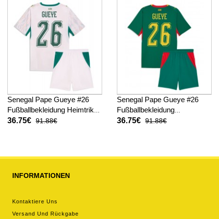
Senegal Pape Gueye #26
Senegal Pape Gueye #26
Fußballbekleidung Heimtrikot
Fußballbekleidung
Kinder WM 2026 Kurzarm (+
Auswärtstrikot Kinder WM
36.75€
36.75€
91.88€
91.88€
kurze hosen)
2026 Kurzarm (+ kurze
hosen)
INFORMATIONEN
Kontaktiere Uns
Versand Und Rückgabe