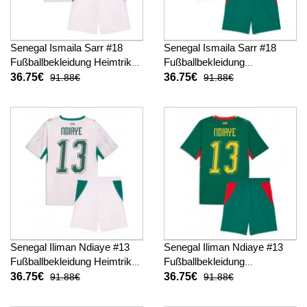
Senegal Ismaila Sarr #18
Senegal Ismaila Sarr #18
Fußballbekleidung Heimtrikot
Fußballbekleidung
Kinder WM 2026 Kurzarm (+
Auswärtstrikot Kinder WM
36.75€
36.75€
91.88€
91.88€
kurze hosen)
2026 Kurzarm (+ kurze
hosen)
Senegal Iliman Ndiaye #13
Senegal Iliman Ndiaye #13
Fußballbekleidung Heimtrikot
Fußballbekleidung
Kinder WM 2026 Kurzarm (+
Auswärtstrikot Kinder WM
36.75€
36.75€
91.88€
91.88€
kurze hosen)
2026 Kurzarm (+ kurze
hosen)