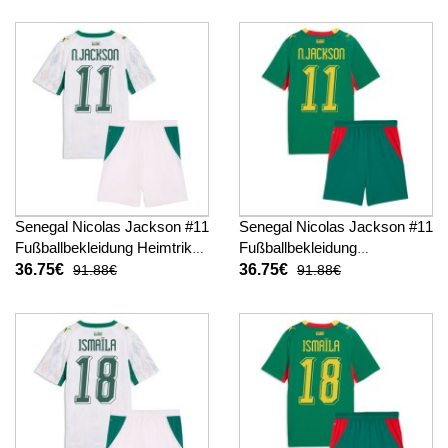
hosen)
Senegal Nicolas Jackson #11
Senegal Nicolas Jackson #11
Fußballbekleidung Heimtrikot
Fußballbekleidung
Kinder WM 2026 Kurzarm (+
Auswärtstrikot Kinder WM
36.75€
36.75€
91.88€
91.88€
kurze hosen)
2026 Kurzarm (+ kurze
hosen)