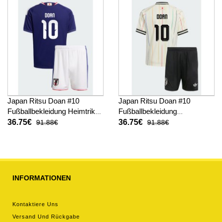
Japan Ritsu Doan #10
Japan Ritsu Doan #10
Fußballbekleidung Heimtrikot
Fußballbekleidung
Kinder WM 2026 Kurzarm (+
Auswärtstrikot Kinder WM
36.75€
36.75€
91.88€
91.88€
kurze hosen)
2026 Kurzarm (+ kurze
hosen)
INFORMATIONEN
Kontaktiere Uns
Versand Und Rückgabe