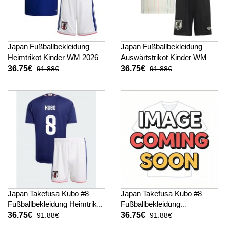
Japan Fußballbekleidung
Japan Fußballbekleidung
Heimtrikot Kinder WM 2026
Auswärtstrikot Kinder WM
Kurzarm (+ kurze hosen)
2026 Kurzarm (+ kurze
36.75€
36.75€
91.88€
91.88€
hosen)
Japan Takefusa Kubo #8
Japan Takefusa Kubo #8
Fußballbekleidung Heimtrikot
Fußballbekleidung
Kinder WM 2026 Kurzarm (+
Auswärtstrikot Kinder WM
36.75€
36.75€
91.88€
91.88€
kurze hosen)
2026 Kurzarm (+ kurze