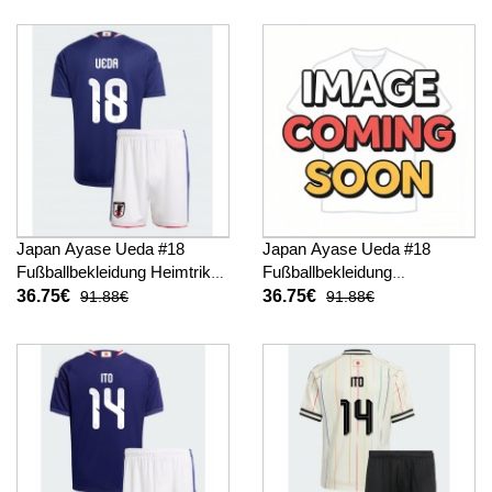
hosen)
Japan Ayase Ueda #18
Japan Ayase Ueda #18
Fußballbekleidung Heimtrikot
Fußballbekleidung
Kinder WM 2026 Kurzarm (+
Auswärtstrikot Kinder WM
36.75€
36.75€
91.88€
91.88€
kurze hosen)
2026 Kurzarm (+ kurze
hosen)