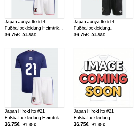
Japan Junya Ito #14
Japan Junya Ito #14
Fußballbekleidung Heimtrikot
Fußballbekleidung
Kinder WM 2026 Kurzarm (+
Auswärtstrikot Kinder WM
36.75€
36.75€
91.88€
91.88€
kurze hosen)
2026 Kurzarm (+ kurze
hosen)
Japan Hiroki Ito #21
Japan Hiroki Ito #21
Fußballbekleidung Heimtrikot
Fußballbekleidung
Kinder WM 2026 Kurzarm (+
Auswärtstrikot Kinder WM
36.75€
36.75€
91.88€
91.88€
kurze hosen)
2026 Kurzarm (+ kurze
hosen)